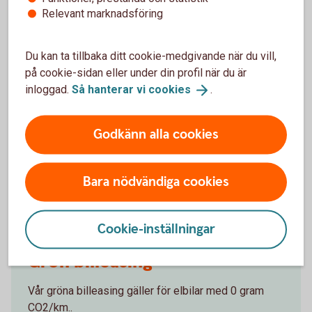
prioriterad. Samtidigt kräver beslutet en helhetsbedömning
Relevant marknadsföring
av ekonomi, körmönster och skatteregler.
Genom att väga in både praktiska och finansiella aspekter
Du kan ta tillbaka ditt cookie-medgivande när du vill,
skapar ni bättre förutsättningar för en bilpolicy som
på cookie-sidan eller under din profil när du är
fungerar långsiktigt, för både verksamheten och
inloggad.
Så hanterar vi
cookies
.
medarbetarna.
Godkänn alla cookies
Besök Skatteverket för mer information
Drivmedelsförmåner
Bara nödvändiga cookies
Resor i
tjänsten
Cookie-inställningar
Grön billeasing
Vår gröna billeasing gäller för elbilar med 0 gram
CO2/km..