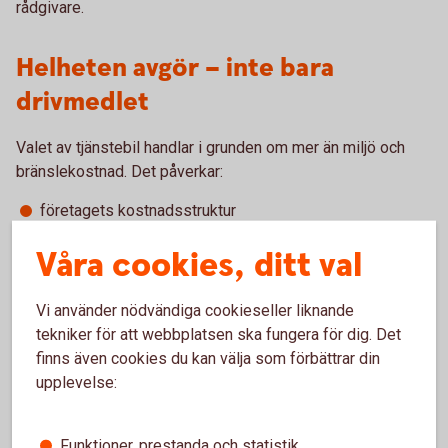
rådgivare.
Helheten avgör – inte bara
drivmedlet
Valet av tjänstebil handlar i grunden om mer än miljö och
bränslekostnad. Det påverkar:
företagets kostnadsstruktur
medarbetarnas privatekonomi
Våra cookies, ditt val
hållbarhetsmål
investeringsplaner
Vi använder nödvändiga cookieseller liknande
Att analysera den totala kostnaden över bilens livslängd,
tekniker för att webbplatsen ska fungera för dig. Det
inklusive finansiering, service, laddinfrastruktur och
finns även cookies du kan välja som förbättrar din
skatteeffekter, ger ett mer rättvisande beslutsunderlag.
upplevelse:
Elbil som tjänstebil kan vara ett klokt val för många företag,
särskilt när laddmöjligheter finns och hållbarhetsfrågan är
Funktioner, prestanda och statistik