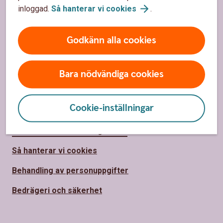
inloggad.
Så hanterar vi
cookies
.
Om Södra Hestra Sparbank
Hållbarhet
Godkänn alla cookies
Bygdens Bank och Sponsring
Jobba hos oss
Bara nödvändiga cookies
Säkerhet och integritet
Cookie-inställningar
Ta tillbaka cookie-medgivande
Så hanterar vi cookies
Behandling av personuppgifter
Bedrägeri och säkerhet