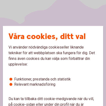
Sidfot
Våra cookies, ditt val
Hitta snabbt
Kundservice
Vi använder nödvändiga cookieseller liknande
tekniker för att webbplatsen ska fungera för dig. Det
Spärrhjälp
finns även cookies du kan välja som förbättrar din
upplevelse:
Hitta bankkontor
Bli kund
Funktioner, prestanda och statistik
Priser, räntor och kurser
Relevant marknadsföring
Du kan ta tillbaka ditt cookie-medgivande när du vill,
Om oss
på cookie-sidan eller under din profil när du är