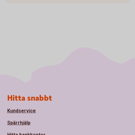
Sidfot
Hitta snabbt
Kundservice
Spärrhjälp
Hitta bankkontor