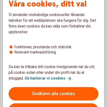
Våra cookies, ditt val
Torsdag 10.00-18.00
Övriga dagar kontantfritt
Vi använder nödvändiga cookieseller liknande
tekniker för att webbplatsen ska fungera för dig. Det
Inga kontanter från och med vecka 32 och preliminärt
finns även cookies du kan välja som förbättrar din
till vecka 41 på grund av vår ombyggnation. Vi
upplevelse:
hänvisar till insättning - och uttagsautomat vid ICA i
Hyltebruk under denna tid.
Funktioner, prestanda och statistik
Relevant marknadsföring
Du kan ta tillbaka ditt cookie-medgivande när du vill,
på cookie-sidan eller under din profil när du är
inloggad.
Så hanterar vi
cookies
.
Burseryd
Godkänn alla cookies
Torsdag 12.00-18.00
Övriga dagar kontantfritt