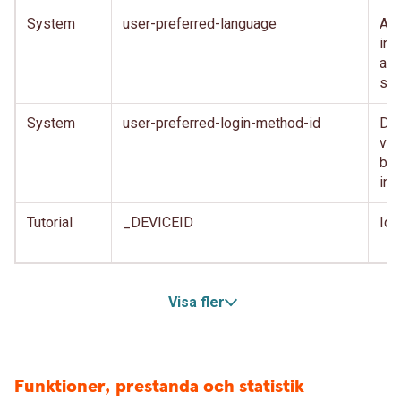
System
user-preferred-language
Anv
inl
anv
spr
System
user-preferred-login-method-id
Den
var
beh
inl
Tutorial
_DEVICEID
Ide
Visa fler
Funktioner, prestanda och statistik