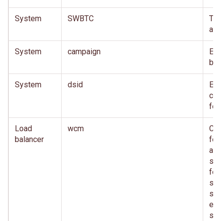
System
SWBTC
TD
akt
System
campaign
En 
bed
System
dsid
En 
cro
for
Load
wcm
Co
balancer
för
anv
säk
för
sam
sa
eft
sys