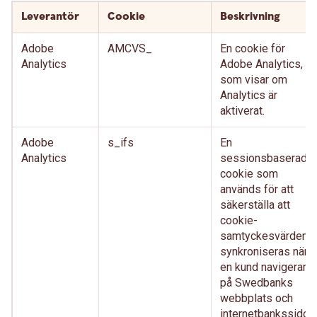
Leverantör
Cookie
Beskrivning
Adobe
AMCVS_
En cookie för
Analytics
Adobe Analytics,
som visar om
Analytics är
aktiverat.
Adobe
s_ifs
En
Analytics
sessionsbaserad-
cookie som
används för att
säkerställa att
cookie-
samtyckesvärden
synkroniseras när
en kund navigerar
på Swedbanks
webbplats och
internetbankssidor,