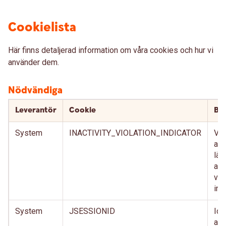
Cookielista
Här finns detaljerad information om våra cookies och hur vi
använder dem.
Nödvändiga
Leverantör
Cookie
Bes
System
INACTIVITY_VIOLATION_INDICATOR
Vär
att
län
anv
vis
int
System
JSESSIONID
Ide
anv