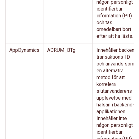
någon personligt
identifierbar
information (PII)
och tas
omedelbart bort
efter att ha lästs.
AppDynamics
ADRUM_BTg
Innehåller backend
transaktions-ID
och används som
en alternativ
metod för att
korrelera
slutanvändarens
upplevelse med
hälsan i backend-
applikationen.
Innehåller inte
någon personligt
identifierbar
information (PII)