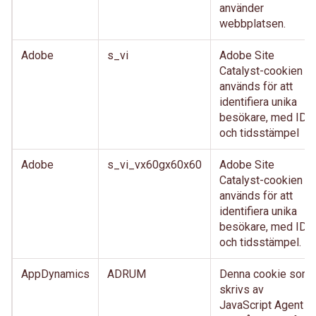
använder
webbplatsen.
Adobe
s_vi
Adobe Site
Catalyst-cookien
används för att
identifiera unika
besökare, med ID
och tidsstämpel
Adobe
s_vi_vx60gx60x60
Adobe Site
Catalyst-cookien
används för att
identifiera unika
besökare, med ID
och tidsstämpel.
AppDynamics
ADRUM
Denna cookie som
skrivs av
JavaScript Agent