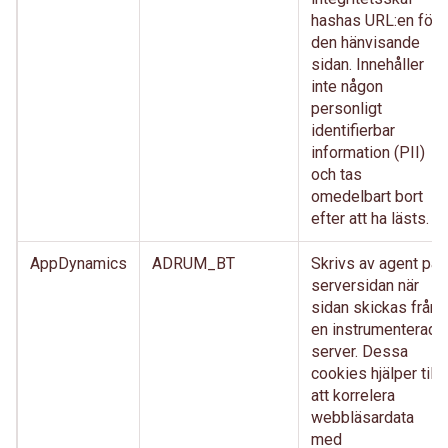
hashas URL:en för
den hänvisande
sidan. Innehåller
inte någon
personligt
identifierbar
information (PII)
och tas
omedelbart bort
efter att ha lästs.
AppDynamics
ADRUM_BT
Skrivs av agent på
serversidan när
sidan skickas från
en instrumenterad
server. Dessa
cookies hjälper till
att korrelera
webbläsardata
med