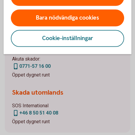
samarbetspartner Tre Kronor Försäkring för att göra
din skadeanmälan.
Bara nödvändiga cookies
Skada inom Sverige
Cookie-inställningar
0771-23 33 33
Öppet vardagar 09-17
Akuta skador:
0771-57 16 00
Öppet dygnet runt
Skada utomlands
SOS International
+46 8 50 51 40 08
Öppet dygnet runt