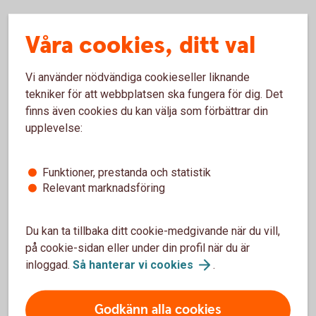
Våra cookies, ditt val
Anmäl skada
Vi använder nödvändiga cookieseller liknande
tekniker för att webbplatsen ska fungera för dig. Det
finns även cookies du kan välja som förbättrar din
upplevelse:
Funktioner, prestanda och statistik
Anmäl skada online
Relevant marknadsföring
Anmäl skada online
(3kronor.se)
Du kan ta tillbaka ditt cookie-medgivande när du vill,
på cookie-sidan eller under din profil när du är
Anmäl skada via telefon
inloggad.
Så hanterar vi
cookies
.
Om du drabbats av en skada, kontakta vår
Godkänn alla cookies