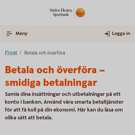
Meny
Logga in
Privat
Betala och överföra
Betala och överföra –
smidiga betalningar
Samla dina insättningar och utbetalningar på ett
konto i banken. Använd våra smarta betaltjänster
för att få koll på din ekonomi. Här kan du läsa om
olika sätt att betala.