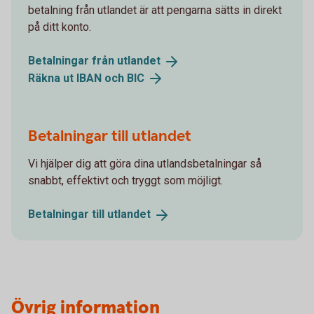
betalning från utlandet är att pengarna sätts in direkt
på ditt konto.
Betalningar från
utlandet
Räkna ut IBAN och
BIC
Betalningar till utlandet
Vi hjälper dig att göra dina utlandsbetalningar så
snabbt, effektivt och tryggt som möjligt.
Betalningar till
utlandet
Övrig information