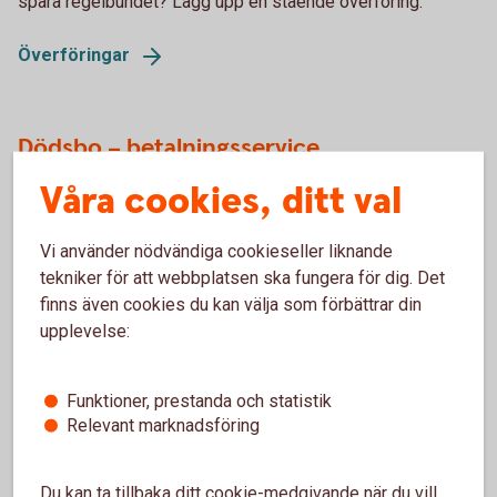
spara regelbundet? Lägg upp en stående överföring.
Överföringar
Dödsbo – betalningsservice
Våra cookies, ditt val
Du som är dödsbodelägare får hjälp att betala räkningar och
lösa in utbetalningsavier som står i den avlidnes eller i
dödsboets namn.
Vi använder nödvändiga cookieseller liknande
tekniker för att webbplatsen ska fungera för dig. Det
Dödsbo -
betalningsservice
finns även cookies du kan välja som förbättrar din
upplevelse:
Kontanter
Funktioner, prestanda och statistik
Relevant marknadsföring
Hitta bankomater och få tips på hur du betalar, ger bort
pengar eller löser in en avi utan att ha eller få kontanter.
Du kan ta tillbaka ditt cookie-medgivande när du vill,