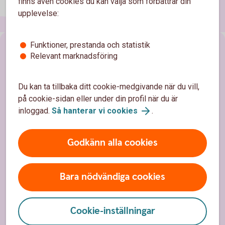
finns även cookies du kan välja som förbättrar din
upplevelse:
Funktioner, prestanda och statistik
Sidfot
Hitta snabbt
Relevant marknadsföring
Kundservice
Du kan ta tillbaka ditt cookie-medgivande när du vill,
Spärrhjälp
på cookie-sidan eller under din profil när du är
inloggad.
Så hanterar vi cookies
.
Hitta bankkontor
Bli kund
Godkänn alla cookies
Priser, räntor och kurser
Bara nödvändiga cookies
Om oss
Cookie-inställningar
Om Södra Hestra Sparbank