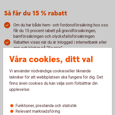
Så får du 15 % rabatt
Om du har både hem- och fordonsförsäkring hos oss
får du 15 procent rabatt på gravidförsäkringen,
barnförsäkringen och olycksfallsförsäkringen.
Rabatten visas när du är inloggad i internetbank eller
app och klickar på ”Se pris”.
Rabatten gäller när du har försäkringen Villahem, Villa
Våra cookies, ditt val
eller Hem (ej Fritidshus) i kombination med
försäkringen Bil, Lätt lastbil eller Husbil.
Vi använder nödvändiga cookieseller liknande
tekniker för att webbplatsen ska fungera för dig. Det
finns även cookies du kan välja som förbättrar din
upplevelse:
Anmäl skada
Funktioner, prestanda och statistik
Relevant marknadsföring