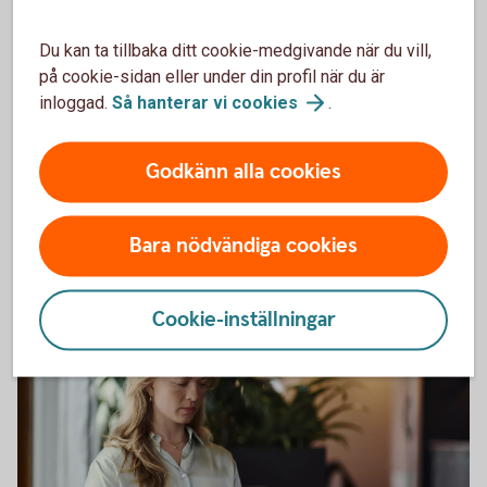
Du kan ta tillbaka ditt cookie-medgivande när du vill,
på cookie-sidan eller under din profil när du är
inloggad.
Så hanterar vi
cookies
.
Har olyckan varit framme?
Här kan du göra din anmälan och ansöka om
Godkänn alla cookies
ersättning.
Bara nödvändiga cookies
Skadeanmälan – anmäl
skada
Cookie-inställningar