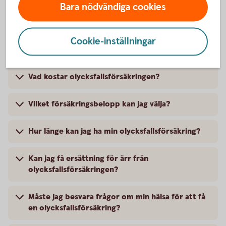
Bara nödvändiga cookies
Vanliga frågor och svar om
Cookie-inställningar
olycksfallsförsäkringen
Vad kostar olycksfallsförsäkringen?
Vilket försäkringsbelopp kan jag välja?
Hur länge kan jag ha min olycksfallsförsäkring?
Kan jag få ersättning för ärr från
olycksfallsförsäkringen?
Måste jag besvara frågor om min hälsa för att få
en olycksfallsförsäkring?