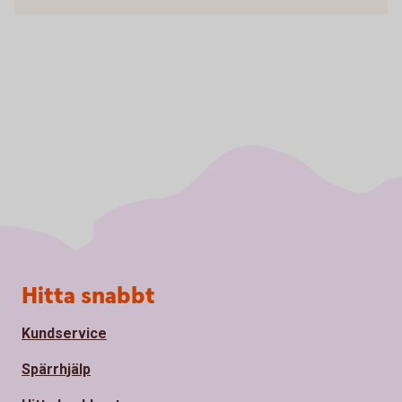
Sidfot
Hitta snabbt
Kundservice
Spärrhjälp