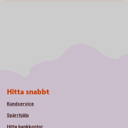
Sidfot
Hitta snabbt
Kundservice
Spärrhjälp
Hitta bankkontor