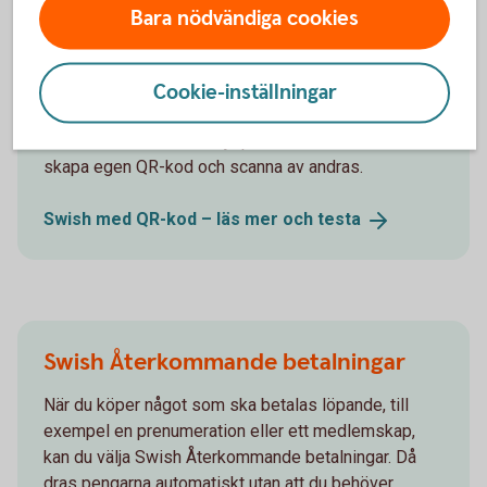
Bara nödvändiga cookies
Smarta funktioner med Swish
Cookie-inställningar
Swisha med QR-kod
Swisha snabbare med hjälp av QR-koder. Du kan
skapa egen QR-kod och scanna av andras.
Swish med QR-kod – läs mer och
testa
Swish Återkommande betalningar
När du köper något som ska betalas löpande, till
exempel en prenumeration eller ett medlemskap,
kan du välja Swish Återkommande betalningar. Då
dras pengarna automatiskt utan att du behöver