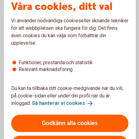
Behöver du hjälp med Swish?
Våra cookies, ditt val
Har du frågor om Swish är du välkommen att ringa
Vi använder nödvändiga cookieseller liknande tekniker
oss.
för att webbplatsen ska fungera för dig. Det finns
även cookies du kan välja som förbättrar din
Ring 0771-97 75 12
upplevelse:
Funktioner, prestanda och statistik
Relevant marknadsföring
Villkor Swish
Du kan ta tillbaka ditt cookie-medgivande när du vill,
Här hittar du villkoren för Swish.
på cookie-sidan eller under din profil när du är
inloggad.
Så hanterar vi
cookies
.
Villkor Swish (pdf)
Godkänn alla cookies