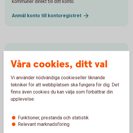
kommuner direkt till ditt konto.
Anmäl konto till
kontoregistret
Lös in avi online
Våra cookies, ditt val
Privatpersoner som är över 18 år kan lösa in
kontantavi/värdeavi online, om den är utställd av
Vi använder nödvändiga cookieseller liknande
Swedbank eller sparbankerna. Ditt personnummer
tekniker för att webbplatsen ska fungera för dig. Det
behöver vara tryckt på avin. Legitimera dig med
finns även cookies du kan välja som förbättrar din
BankID eller säkerhetsdosa.
upplevelse:
Lös in din
avi
Funktioner, prestanda och statistik
Relevant marknadsföring