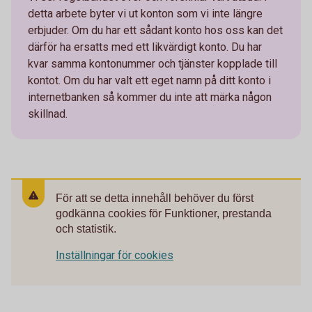
detta arbete byter vi ut konton som vi inte längre
erbjuder. Om du har ett sådant konto hos oss kan det
därför ha ersatts med ett likvärdigt konto. Du har
kvar samma kontonummer och tjänster kopplade till
kontot. Om du har valt ett eget namn på ditt konto i
internetbanken så kommer du inte att märka någon
skillnad.
För att se detta innehåll behöver du först
godkänna cookies för Funktioner, prestanda
och statistik.
Inställningar för cookies