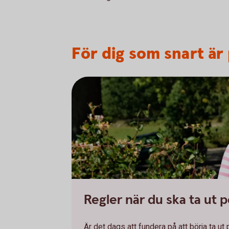
För dig som snart är
Regler när du ska ta ut 
Är det dags att fundera på att börja ta u