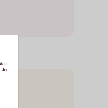
atsen
r din