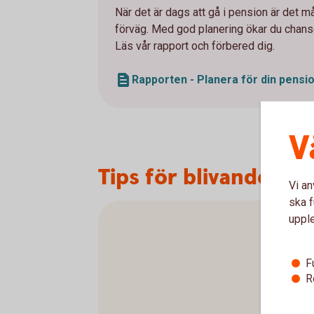
När det är dags att gå i pension är det må
förväg. Med god planering ökar du chansen
Läs vår rapport och förbered dig.
Rapporten - Planera för din pensi
V
Tips för blivande pe
Vi an
ska f
uppl
F
R