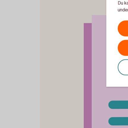
Du ka
under