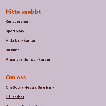
Sidfot
Hitta snabbt
Kundservice
Spärrhjälp
Hitta bankkontor
Bli kund
Priser, räntor och kurser
Om oss
Om Södra Hestra Sparbank
Hållbarhet