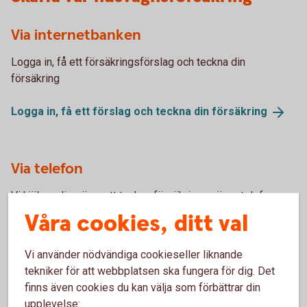
Via internetbanken
Logga in, få ett försäkringsförslag och teckna din
försäkring
Logga in, få ett förslag och teckna din
försäkring
Via telefon
Vi hjälper dig gärna att teckna försäkringen över telefon.
Ring 0771-22 11 22.
Våra cookies, ditt val
Skaffa försäkring via
Kundcenter
Vi använder nödvändiga cookieseller liknande
tekniker för att webbplatsen ska fungera för dig. Det
finns även cookies du kan välja som förbättrar din
upplevelse: