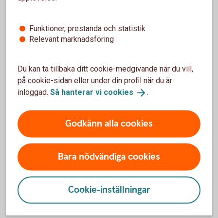
Fordonsförsäkringar
Funktioner, prestanda och statistik
Relevant marknadsföring
Bilförsäkring
Lätt lastbilsförsäkring
Du kan ta tillbaka ditt cookie-medgivande när du vill,
på cookie-sidan eller under din profil när du är
inloggad.
Så hanterar vi
cookies
.
Husbilsförsäkring
Husvagnsförsäkring
Godkänn alla cookies
Släpvagnsförsäkring
Bara nödvändiga cookies
Snöskoterförsäkring
Cookie-inställningar