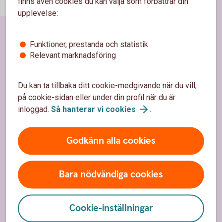
finns även cookies du kan välja som förbättrar din
upplevelse:
Funktioner, prestanda och statistik
Sidfot
Hitta snabbt
Relevant marknadsföring
Kundservice
Du kan ta tillbaka ditt cookie-medgivande när du vill,
Spärrhjälp
på cookie-sidan eller under din profil när du är
inloggad.
Så hanterar vi
cookies
.
Hitta bankkontor
Bli kund
Godkänn alla cookies
Priser, räntor och kurser
Bara nödvändiga cookies
Om oss
Cookie-inställningar
Om Södra Hestra Sparbank