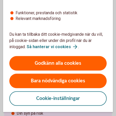
Funktioner, prestanda och statistik
Relevant marknadsföring
Du kan ta tillbaka ditt cookie-medgivande när du vill,
på cookie-sidan eller under din profil när du är
inloggad.
Så hanterar vi
cookies
.
Närma dig dina drömmar
Godkänn alla cookies
Med rådgivningen vill vi hjälpa dig komma igång med
ett sparande som gör att du kommer närmare dina
Bara nödvändiga cookies
mål. Ett sparande med så hög avkastning som
möjligt utifrån dina förutsättningar:
Cookie-inställningar
Dina ekonomiska förutsättningar
Din spartid
Din syn på risk