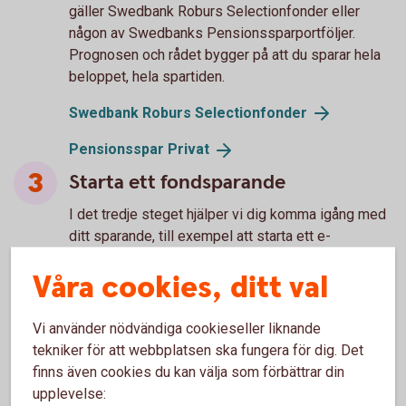
gäller Swedbank Roburs Selectionfonder eller
någon av Swedbanks Pensionssparportföljer.
Prognosen och rådet bygger på att du sparar hela
beloppet, hela spartiden.
Swedbank Roburs
Selectionfonder
Pensionsspar
Privat
Starta ett fondsparande
I det tredje steget hjälper vi dig komma igång med
ditt sparande, till exempel att starta ett e-
sparkonto, ISK eller kapitalförsäkring, och börja
Våra cookies, ditt val
månadsspara i en viss fond. Du väljer själv om du
vill gå vidare direkt och köpa fonder enligt rådet
eller vänta. Vill du fundera på saken så gäller rådet
Vi använder nödvändiga cookieseller liknande
i 7 dagar.
tekniker för att webbplatsen ska fungera för dig. Det
finns även cookies du kan välja som förbättrar din
upplevelse: