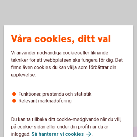
Våra cookies, ditt val
Fanny
Privatrådgivare
Vi använder nödvändiga cookieseller liknande
0345-19692
tekniker för att webbplatsen ska fungera för dig. Det
Skicka e-post
finns även cookies du kan välja som förbättrar din
upplevelse:
Funktioner, prestanda och statistik
Relevant marknadsföring
Du kan ta tillbaka ditt cookie-medgivande när du vill,
på cookie-sidan eller under din profil när du är
inloggad.
Så hanterar vi
cookies
.