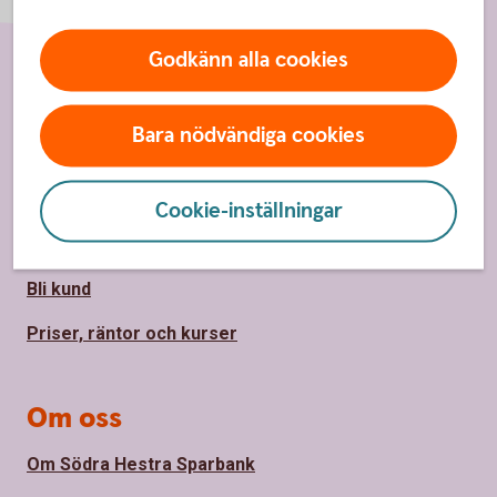
Godkänn alla cookies
Sidfot
Hitta snabbt
Bara nödvändiga cookies
Kundservice
Spärrhjälp
Cookie-inställningar
Hitta bankkontor
Bli kund
Priser, räntor och kurser
Om oss
Om Södra Hestra Sparbank