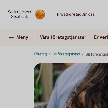
Privat
Företag
Om oss
Meny
Våra företagstjänster
Er ve
Företag
Bli företagskund
Bli förening