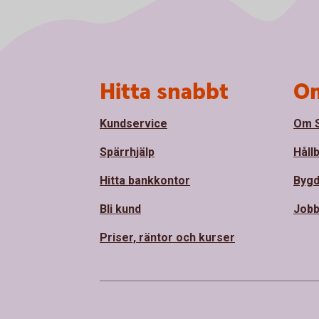
Sidfot
Hitta snabbt
Om
Kundservice
Om S
Spärrhjälp
Håll
Hitta bankkontor
Bygd
Bli kund
Jobb
Priser, räntor och kurser