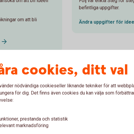
 ansöka om att bli ideell
Följ vår enkla Steg för st
befintliga uppgifter.
kningar om att bli
Ändra uppgifter för idee
åra cookies, ditt val
vänder nödvändiga cookieseller liknande tekniker för att webbpl
ungera för dig. Det finns även cookies du kan välja som förbättra
var
evelse:
ingskund?
unktioner, prestanda och statistik
elevant marknadsföring
in ansökan om att bli kund eller ändringsanmälan?