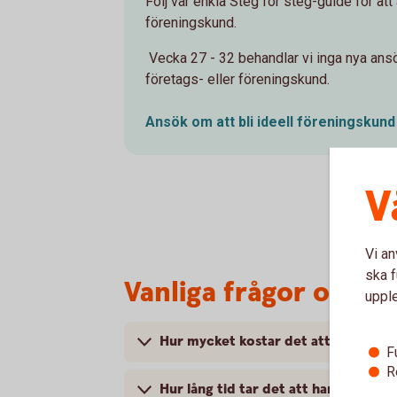
Följ vår enkla Steg för steg-guide för att
föreningskund.
Vecka 27 - 32 behandlar vi inga nya ansö
företags- eller föreningskund.
Ansök om att bli ideell
föreningskund
V
Vi an
ska f
Vanliga frågor och s
uppl
Hur mycket kostar det att bli fören
F
R
Hur lång tid tar det att handlägga m