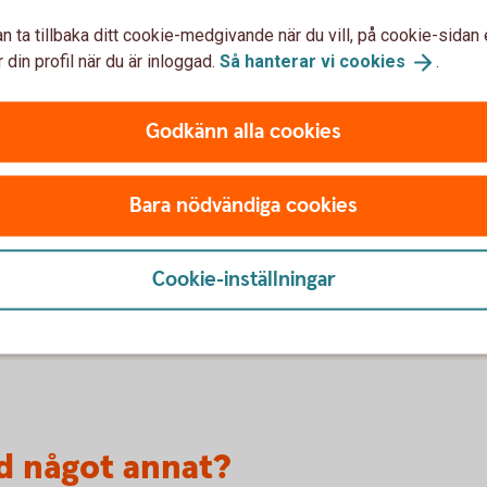
n ta tillbaka ditt cookie-medgivande när du vill, på cookie-sidan 
koll digitalt?
 din profil när du är inloggad.
Så hanterar vi
cookies
.
havare och internetbanksanvändare/administratör?
Godkänn alla cookies
Bara nödvändiga cookies
inte är korrekt vald?
emot Södra Hestra Sparbank?
Cookie-inställningar
ell förening och hur ska den användas?
d något annat?