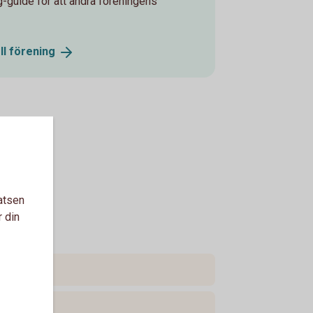
eg-guide för att ändra föreningens
ll
förening
atsen
r din