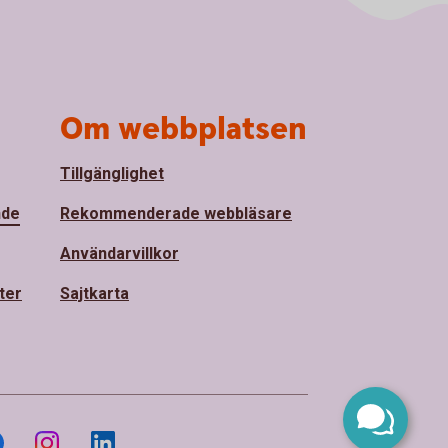
Om webbplatsen
Tillgänglighet
nde
Rekommenderade webbläsare
Användarvillkor
ter
Sajtkarta