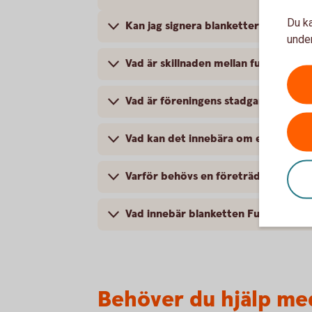
Du ka
Kan jag signera blanketter och proto
under
Vad är skillnaden mellan fullmakts
Vad är föreningens stadgar?
Vad kan det innebära om en styrelse 
Varför behövs en företrädare gent
Vad innebär blanketten Fullmakt ide
Behöver du hjälp me