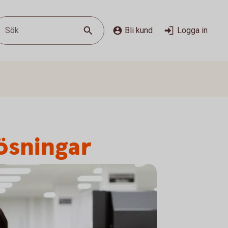
Sök
Bli kund
Logga in
lösningar