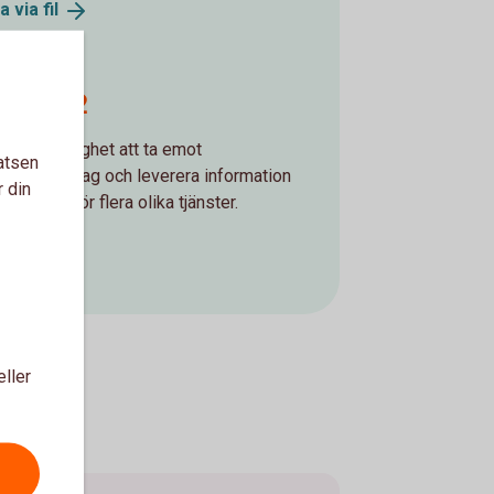
la via
fil
O20022
bjuder möjlighet att ta emot
atsen
ningsuppdrag och leverera information
r din
åra kunder för flera olika tjänster.
0022
eller