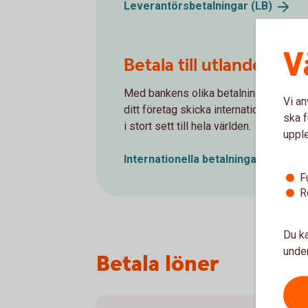
Leverantörsbetalningar
(LB)
V
Betala till utlandet
Med bankens olika betalningskanaler 
Vi an
ditt företag skicka internationell betal
ska f
i stort sett till hela världen.
uppl
Internationella
betalningar
F
R
Du ka
under
Betala löner