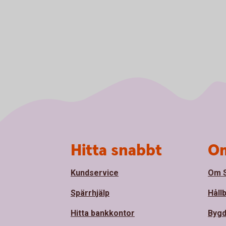
Sidfot
Hitta snabbt
Om
Kundservice
Om S
Spärrhjälp
Håll
Hitta bankkontor
Bygd