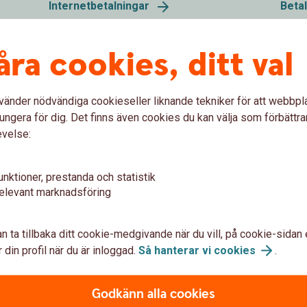
Internetbetalningar
Beta
åra cookies, ditt val
Ta emot e-faktura
IS
kan
Tar ditt företag emot många
Vi er
vänder nödvändiga cookieseller liknande tekniker för att webbpl
ningar
leverantörsfakturor? Ta hjälp av banken för
betal
ungera för dig. Det finns även cookies du kan välja som förbättra
att ta emot fakturorna elektroniskt.
till v
evelse:
Ta emot e-fakturor i
affärssystem
ISO2
unktioner, prestanda och statistik
elevant marknadsföring
n ta tillbaka ditt cookie-medgivande när du vill, på cookie-sidan 
 din profil när du är inloggad.
Så hanterar vi
cookies
.
Godkänn alla cookies