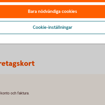
ningar
Bara nödvändiga cookies
 för dig som arbetsgivare som för de anställda. Vi
 anställda.
Cookie-inställningar
retagskort
 konto och faktura.