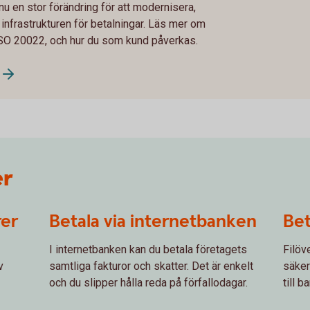
 en stor förändring för att modernisera,
infrastrukturen för betalningar. Läs mer om
ISO 20022, och hur du som kund påverkas.
er
rer
Betala via internetbanken
Bet
I internetbanken kan du betala företagets
Filöv
v
samtliga fakturor och skatter. Det är enkelt
säker
och du slipper hålla reda på förfallodagar.
till b