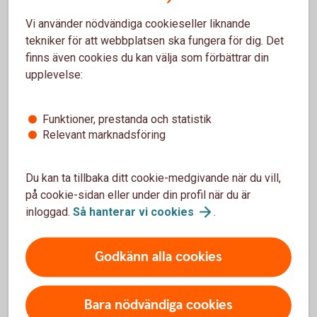
Återstående 30 % utbetalas
Vi använder nödvändiga cookieseller liknande
tekniker för att webbplatsen ska fungera för dig. Det
Vi betalar ut resterande 30 % av fakturans belopp
finns även cookies du kan välja som förbättrar din
till dig.
upplevelse:
Ingen administration - allt är klart
Påminnelser och kravhantering hanteras av oss.
Funktioner, prestanda och statistik
Relevant marknadsföring
Du kan ta tillbaka ditt cookie-medgivande när du vill,
Frågor om fakturabelåning?
på cookie-sidan eller under din profil när du är
inloggad.
Så hanterar vi
cookies
.
Välkommen att skicka oss ett meddelande i
internetbanken eller appen. Det går även bra att
ringa.
Godkänn alla cookies
Kontakta oss för
rådgivning
Bara nödvändiga cookies