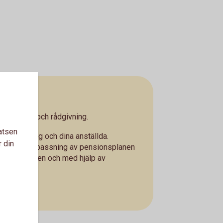
g service och rådgivning.
atsen
 ditt företag och dina anställda.
r din
ing och anpassning av pensionsplanen
internetbanken och med hjälp av