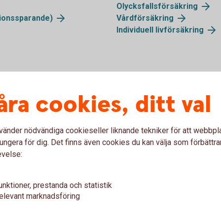
Olycksfallsförsäkring
sionssparande)
Vårdförsäkring
Individuell livförsäkring
Rådgivning
åra cookies, ditt val
Pensionsplan med personli
vänder nödvändiga cookieseller liknande tekniker för att webbpl
Personlig rådgivning för
ungera för dig. Det finns även cookies du kan välja som förbättra
Återkommande uppföljn
evelse:
Enkel administration i 
försäkringsrådgivare.
unktioner, prestanda och statistik
Boka gratis rådgivning
elevant marknadsföring