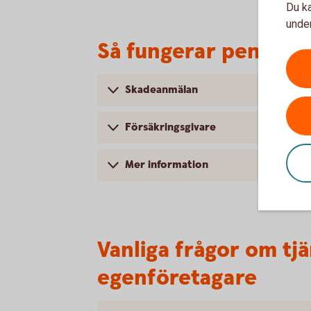
Du ka
under
Så fungerar pension
Skadeanmälan
Försäkringsgivare
Mer information
Vanliga frågor om tj
egenföretagare