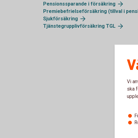
Pensionssparande i försäkring
Premiebefrielseförsäkring (tillval i pen
Sjukförsäkring
Tjänstegrupplivförsäkring TGL
V
Vi an
ska f
uppl
F
R