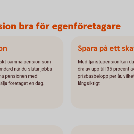
sion bra för egenföretagare
ion
Spara på ett ska
tiskt samma pension som
Med tjänstepension kan du 
andard när du slutar jobba
dra av upp till 35 procent a
nna pensionen med
prisbasbelopp per år, vilk
älja företaget en dag.
långsiktigt.