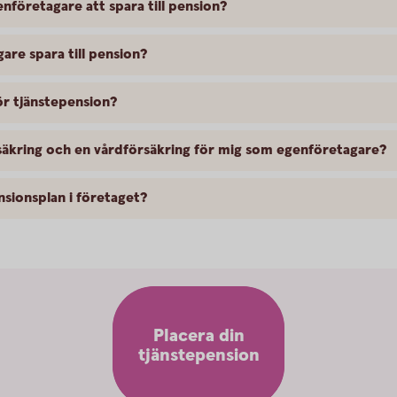
enföretagare att spara till pension?
re spara till pension?
ör tjänstepension?
rsäkring och en vårdförsäkring för mig som egenföretagare?
nsionsplan i företaget?
Placera din
tjänstepension