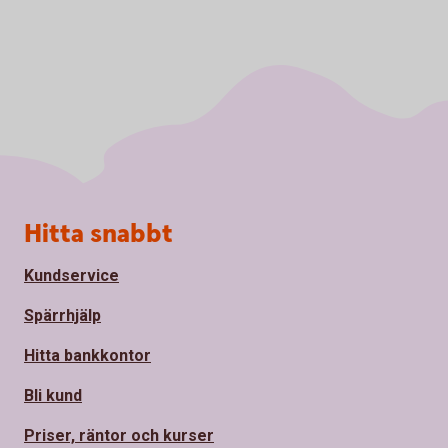
Sidfot
Hitta snabbt
Kundservice
Spärrhjälp
Hitta bankkontor
Bli kund
Priser, räntor och kurser