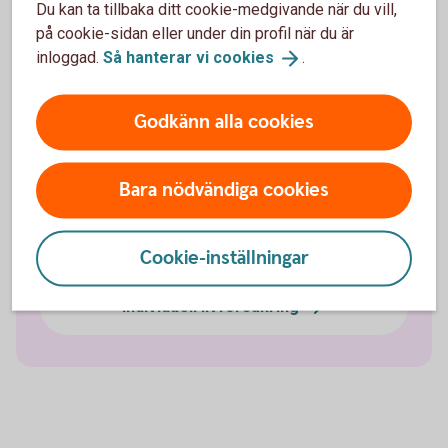
Du kan ta tillbaka ditt cookie-medgivande när du vill,
Pensionssparande
på cookie-sidan eller under din profil när du är
inloggad.
Så hanterar vi
cookies
.
Sjukförsäkring företag
Godkänn alla cookies
Olycksfallsförsäkring
Bara nödvändiga cookies
Tjänstegrupplivförsäkring TGL
Vårdförsäkring företag
Cookie-inställningar
Individuell livförsäkring