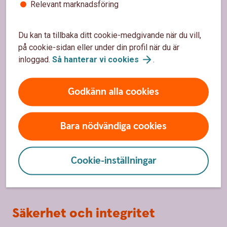
Relevant marknadsföring
Hitta bankkontor
Bli kund
Du kan ta tillbaka ditt cookie-medgivande när du vill,
på cookie-sidan eller under din profil när du är
Priser, räntor och kurser
inloggad.
Så hanterar vi
cookies
.
Om oss
Godkänn alla cookies
Om Södra Hestra Sparbank
Bara nödvändiga cookies
Hållbarhet
Bygdens Bank och Sponsring
Cookie-inställningar
Jobba hos oss
Säkerhet och integritet