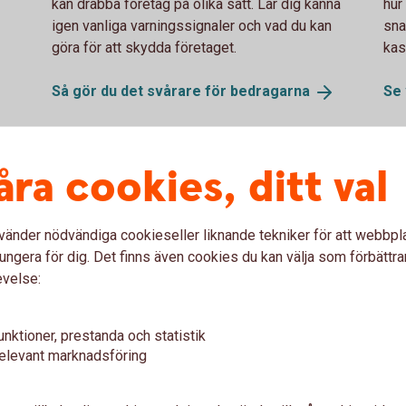
kan drabba företag på olika sätt. Lär dig känna
hur
igen vanliga varningssignaler och vad du kan
sna
göra för att skydda företaget.
kas
Så gör du det svårare för
bedragarna
Se 
åra cookies, ditt val
vänder nödvändiga cookieseller liknande tekniker för att webbpl
ungera för dig. Det finns även cookies du kan välja som förbättra
evelse:
unktioner, prestanda och statistik
Two colleagues discusses.
62
elevant marknadsföring
e-
Har du rätt skydd som
Äg
företagare?
av