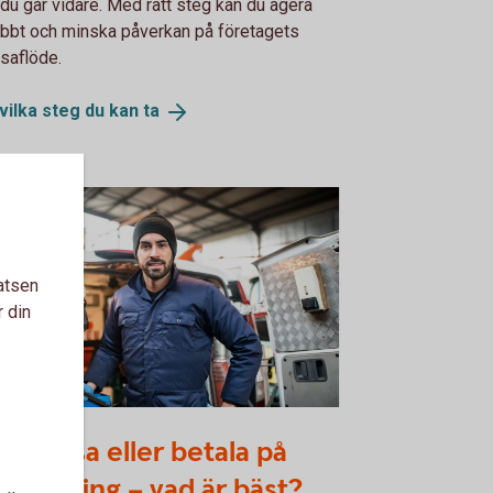
 du går vidare. Med rätt steg kan du agera
bbt och minska påverkan på företagets
saflöde.
vilka steg du kan
ta
atsen
r din
1914182
a, leasa eller betala på
betalning – vad är bäst?