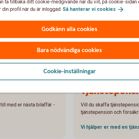
n ta tillbaka ditt cookie-medgivande när du vill, på cookie-sidan 
 din profil när du är inloggad.
Så hanterar vi
cookies
.
r
Som företagare behöver du själv se till att du
Hur
har rätt trygghet för pension, sjukdom och
påv
 och
olycksfall. Få koll på grunderna och hur du kan
kol
Godkänn alla cookies
skapa ett skydd som passar dig, din familj och
ver
ditt företag.
Jäm
Bara nödvändiga cookies
Få koll på ditt
försäkringsskydd
Cookie-inställningar
Tjänstepensi
ill med er nästa bilaffär -
Vill du skaffa tjänstepensio
tjänstepension och försäkr
Vi hjälper er med en
tjän