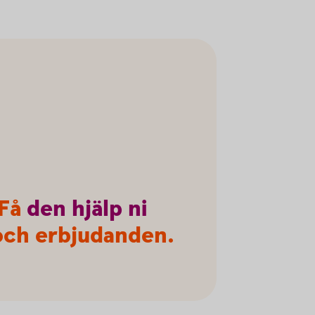
 Få
den
hjälp
ni
r och erbjudanden.