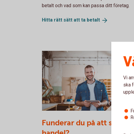
betalt och vad som kan passa ditt företag.
Hitta rätt sätt att ta
betalt
V
Vi an
ska f
uppl
F
623889274
R
Funderar du på att starta 
handel?