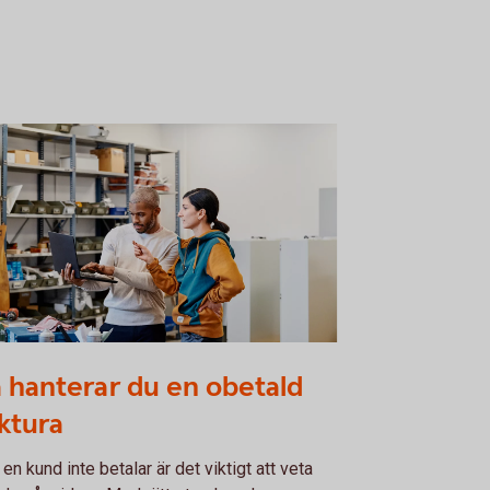
cussion between two colleagues. Man
 hanterar du en obetald
ding a computer
ktura
 en kund inte betalar är det viktigt att veta