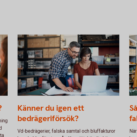
915729382
Dis
?
Känner du igen ett
Så
hol
bedrägeriförsök?
fa
ning
d
Vd-bedrägerier, falska samtal och bluffakturor
När
ta