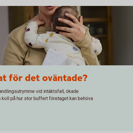
at för det oväntade?
andlingsutrymme vid intäktsfall, ökade
 koll på hur stor buffert företaget kan behöva