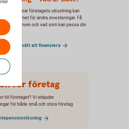
eller
 du finansierar företagets utrustning kan
erka utrymmet för andra investeringar. Få
l på alternativen och vad som kan passa din
ksamhet.
för olika sätt att
finansiera
on för företag
n till företaget? Vi erbjuder
ingar för både små och stora företag.
stepensionslösning