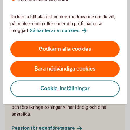
Du kan ta tillbaka ditt cookie-medgivande när du vill,
på cookie-sidan eller under din profil när du är
inloggad.
Så hanterar vi
cookies
.
Har jag råd att gå i pension?
Godkänn alla cookies
Tillsammans gör vi ditt företagande tryggare.
Prata tjänstepension med
oss
Bara nödvändiga cookies
Pension för egenföretagare
Cookie-inställningar
Har du ett bra försäkringsskydd? Se vilka pensions-
och försäkringslösningar vi har för dig och dina
anställda.
Pension för
egenföretagare