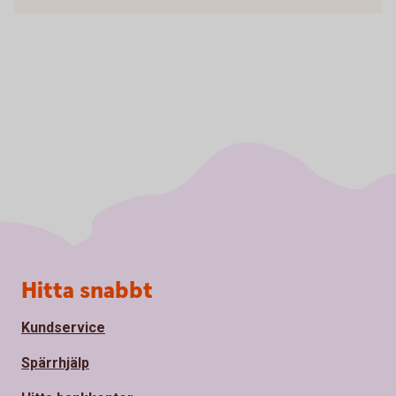
Sidfot
Hitta snabbt
Kundservice
Spärrhjälp