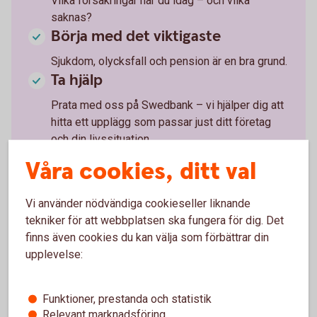
Vilka försäkringar har du idag – och vilka
saknas?
Börja med det viktigaste
Sjukdom, olycksfall och pension är en bra grund.
Ta hjälp
Prata med oss på Swedbank – vi hjälper dig att
hitta ett upplägg som passar just ditt företag
och din livssituation.
Våra cookies, ditt val
Vi använder nödvändiga cookieseller liknande
tekniker för att webbplatsen ska fungera för dig. Det
Tjänstepension och
finns även cookies du kan välja som förbättrar din
trygghetsförsäkringar till företaget
upplevelse:
Se till att ta hand om dig själv och dina anställda.
Funktioner, prestanda och statistik
Relevant marknadsföring
Pensions- och försäkringslösningar
företag