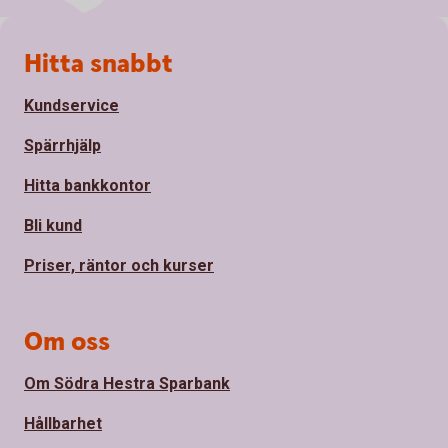
Sidfot
Hitta snabbt
Kundservice
Spärrhjälp
Hitta bankkontor
Bli kund
Priser, räntor och kurser
Om oss
Om Södra Hestra Sparbank
Hållbarhet