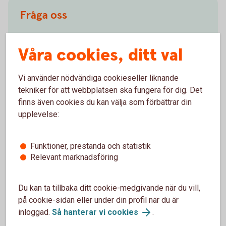
Fråga oss
Välkommen att skicka oss ett meddelande i
Våra cookies, ditt val
internetbanken eller appen. Det går även bra att ringa
oss.
Vi använder nödvändiga cookieseller liknande
Kontakta oss för rådgivning
tekniker för att webbplatsen ska fungera för dig. Det
finns även cookies du kan välja som förbättrar din
upplevelse:
Funktioner, prestanda och statistik
Hjälp med avtal
Relevant marknadsföring
Hör av er om ni behöver hjälp med era befintliga
avtal hos oss.
Du kan ta tillbaka ditt cookie-medgivande när du vill,
på cookie-sidan eller under din profil när du är
08-58 59 86 60
inloggad.
Så hanterar vi cookies
.
finansbolagskrediter@swedbank.se