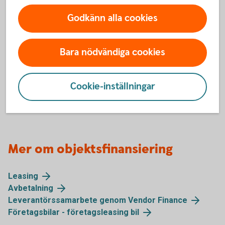
Öppettider:
Godkänn alla cookies
Vardagar 9–15 (lunchstängt 12–13).
Adress:
Bara nödvändiga cookies
Swedbank
Leasing & Avbetalning
105 34 Stockholm
Cookie-inställningar
Mer om objektsfinansiering
Leasing
Avbetalning
Leverantörssamarbete genom Vendor Finance
Företagsbilar - företagsleasing bil