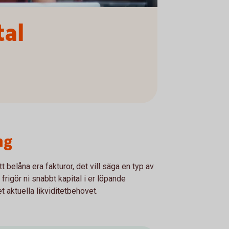
tal
ng
att belåna era fakturor, det vill säga en typ av
frigör ni snabbt kapital i er löpande
 aktuella likviditetbehovet.