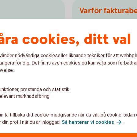
Varför fakturab
Få snabbt loss pengar s
garna kommer in på kontot
kundfakturor
åra cookies, ditt val
 utnyttjar
Spara tid då vi tar han
Räntan beräknas på det 
vänder nödvändiga cookieseller liknande tekniker för att webbpl
Ansök om
fakturabelåni
ungera för dig. Det finns även cookies du kan välja som förbättra
evelse:
Så fungerar
fakturabelå
unktioner, prestanda och statistik
elevant marknadsföring
n ta tillbaka ditt cookie-medgivande när du vill, på cookie-sidan 
 din profil när du är inloggad.
Så hanterar vi
cookies
.
 i internetbanken eller appen. Det går även bra