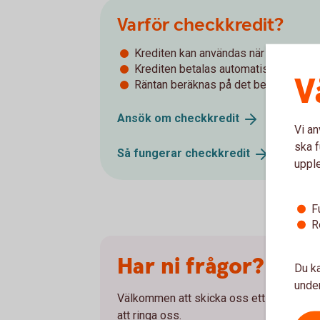
Varför checkkredit?
Krediten kan användas när som helst
Krediten betalas automatiskt när pen
V
Räntan beräknas på det belopp som ni
Ansök om
checkkredit
Vi an
ska f
Så fungerar
checkkredit
uppl
F
R
Har ni frågor?
Du ka
under
Välkommen att skicka oss ett meddelande
att ringa oss.