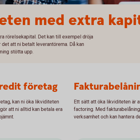
teten med extra kapi
a rörelsekapital. Det kan till exempel dröja
r det att ni betalt leverantörerna. Då kan
ning stötta upp.
edit företag
Fakturabelåni
tag, kan ni öka likviditeten
Ett sätt att öka likviditeten är 
ör att ni alltid kan betala era
factoring. Med fakturabelåning 
ojämnt.
verksamhet och kan hantera det