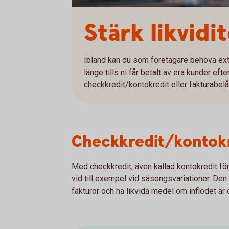
Stärk likvidi
Ibland kan du som företagare behöva extr
länge tills ni får betalt av era kunder efte
checkkredit/kontokredit eller fakturabelå
Checkkredit/kontokr
Med checkkredit, även kallad kontokredit före
vid till exempel vid säsongsvariationer. Den g
fakturor och ha likvida medel om inflödet är 