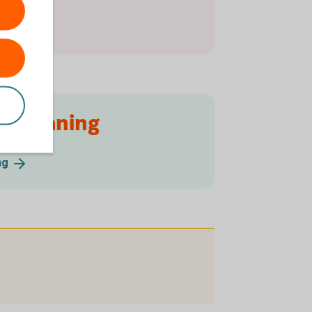
rabelåning
ng