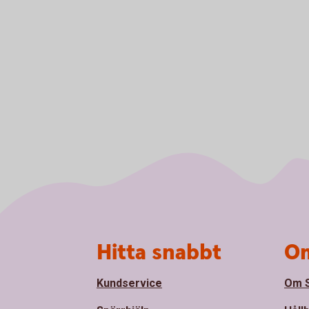
Sidfot
Hitta snabbt
Om
Kundservice
Om S