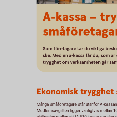
A-kassa – tr
småföretaga
Som företagare tar du viktiga besl
ske. Med en a-kassa får du, som är
trygghet om verksamheten går sämr
Ekonomisk trygghet
Många småföretagare står utanför A-kassan, t
Medlemsavgiften ligger vanligtvis mellan 1
skillnaden mellan att få 510 kronor per dag el