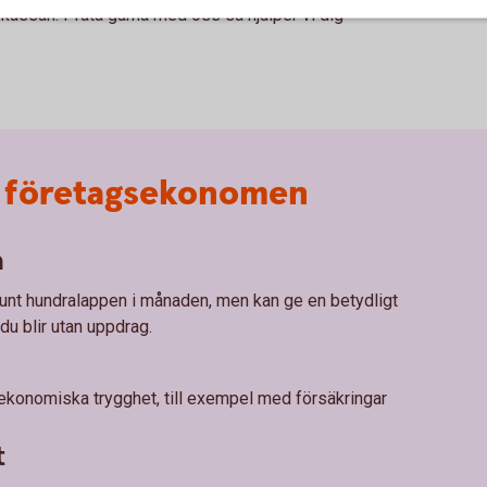
kassan. Prata gärna med oss så hjälper vi dig
ån företagsekonomen
a
unt hundralappen i månaden, men kan ge en betydligt
u blir utan uppdrag.
 ekonomiska trygghet, till exempel med försäkringar
t