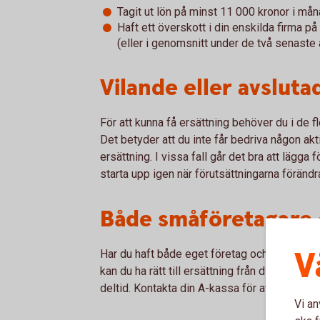
Tagit ut lön på minst 11 000 kronor i må
Haft ett överskott i din enskilda firma p
(eller i genomsnitt under de två senaste 
Vilande eller avslut
För att kunna få ersättning behöver du i de f
Det betyder att du inte får bedriva någon ak
ersättning. I vissa fall går det bra att lägga 
starta upp igen när förutsättningarna förändr
Både småföretagare 
V
Har du haft både eget företag och en anställni
kan du ha rätt till ersättning från din anställ
deltid. Kontakta din A-kassa för att få vägled
Vi an