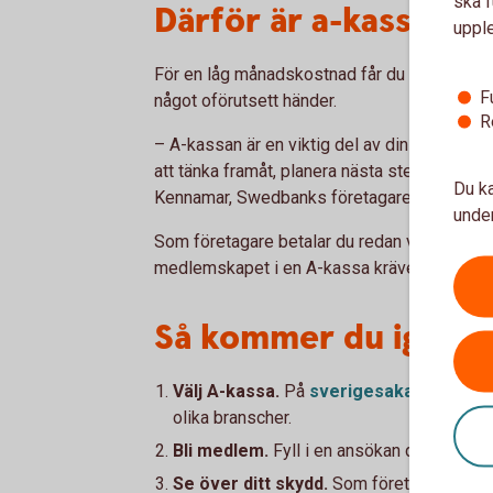
ska f
Därför är a-kassa en 
uppl
För en låg månadskostnad får du en trygghe
F
något oförutsett händer.
R
– A-kassan är en viktig del av din ekonomis
att tänka framåt, planera nästa steg och star
Du ka
Kennamar, Swedbanks företagarekonom.
under
Som företagare betalar du redan via egenavg
medlemskapet i en A-kassa kräver att du ak
Så kommer du igång
Välj A-kassa.
På
sverigesakassor.
se
olika branscher.
Bli medlem.
Fyll i en ansökan direkt hos 
Se över ditt skydd.
Som företagare kan d