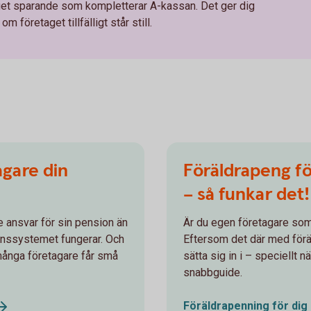
eget sparande som kompletterar A-kassan. Det ger dig
m företaget tillfälligt står still.
agare din
Föräldrapeng fö
– så funkar det!
e ansvar för sin pension än
Är du egen företagare som s
onssystemet fungerar. Och
Eftersom det där med förä
 många företagare får små
sätta sig in i – speciellt n
snabbguide.
Föräldrapenning för dig