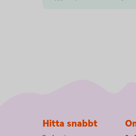
Sidfot
Hitta snabbt
Om