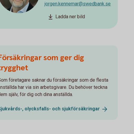
jorgen.kennemar@swedbank.se
Ladda ner bild
Försäkringar som ger dig
trygghet
Som företagare saknar du försäkringar som de flesta
anställda har via sin arbetsgivare. Du behöver teckna
em själv, för dig och dina anställda.
Sjukvårds-, olycksfalls- och
sjukförsäkringar