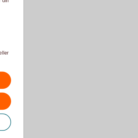
r din
eller