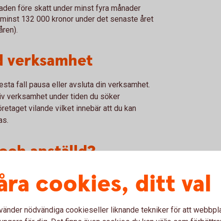
naden före skatt under minst fyra månader
å minst 132 000 kronor under det senaste året
åren).
ad verksamhet
lesta fall pausa eller avsluta din verksamhet.
tiv verksamhet under tiden du söker
företaget vilande vilket innebär att du kan
as.
och anställd?
åra cookies, ditt val
ng? Då gäller särskilda regler. I vissa fall
ning, även om du fortsätter driva företaget på
ning utifrån din situation.
vänder nödvändiga cookieseller liknande tekniker för att webbpl