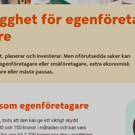
ygghet för egenföre
re
ut, planerar och investerar. Men oförutsedda saker kan
 egenföretagare eller småföretagare, extra ekonomisk
e eller måste pausas.
 som egenföretagare
rots att den kan ge ett viktigt skydd.
00 och 150 kronor i månaden och kan vara
ler upp till 1 200 kronor per dag i ersättning