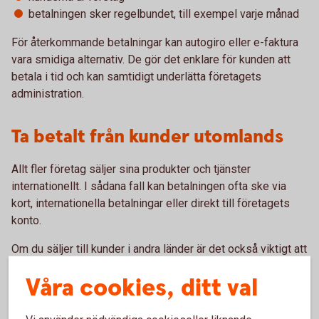
betalningen sker regelbundet, till exempel varje månad
För återkommande betalningar kan autogiro eller e-faktura
vara smidiga alternativ. De gör det enklare för kunden att
betala i tid och kan samtidigt underlätta företagets
administration.
Ta betalt från kunder utomlands
Allt fler företag säljer sina produkter och tjänster
internationellt. I sådana fall kan betalningen ofta ske via
kort, internationella betalningar eller direkt till företagets
konto.
Om du säljer till kunder i andra länder är det också viktigt att
ha koll på vilka regler som gäller för exempelvis moms och
Våra cookies, ditt val
tull. Här kan Skatteverket ge mer vägledning kring vad som
gäller i olika situationer.