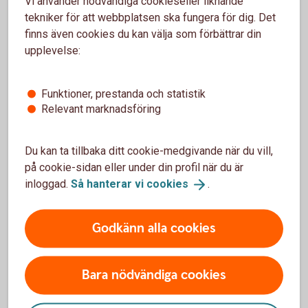
Vi använder nödvändiga cookieseller liknande
tekniker för att webbplatsen ska fungera för dig. Det
Välj en lösning som passar din
finns även cookies du kan välja som förbättrar din
verksamhet
upplevelse:
Det finns många olika sätt att ta betalt i ett företag, och den
Funktioner, prestanda och statistik
bästa lösningen beror på hur din verksamhet ser ut. Ofta
Relevant marknadsföring
använder företag flera olika betalsätt parallellt.
När du ser över dina betallösningar kan det vara bra att
Du kan ta tillbaka ditt cookie-medgivande när du vill,
fundera på:
på cookie-sidan eller under din profil när du är
hur dina kunder helst vill betala
inloggad.
Så hanterar vi
cookies
.
hur snabbt du behöver få in pengarna
hur betalningarna ska följas upp i bokföringen
Godkänn alla cookies
hur lösningen påverkar företagets kassaflöde
Med rätt betallösning blir det enklare att ta betalt, hålla
Bara nödvändiga cookies
ordning på betalningarna och få en bättre överblick över
företagets ekonomi.