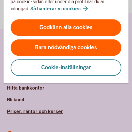
på cookie-sidan eller under din profil när du är
inloggad.
Så hanterar vi
cookies
.
Godkänn alla cookies
Bara nödvändiga cookies
Sidfot
Hitta snabbt
Kundservice
Cookie-inställningar
Spärrhjälp
Hitta bankkontor
Bli kund
Priser, räntor och kurser