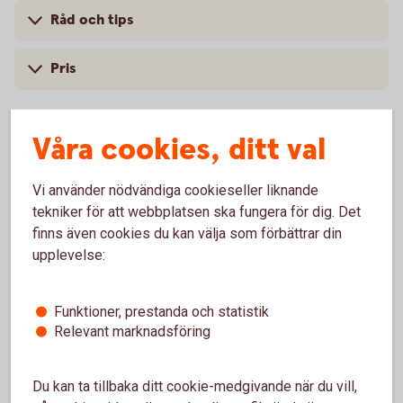
Råd och tips
Pris
Våra cookies, ditt val
För att se detta innehåll behöver du först
godkänna cookies för Funktioner, prestanda
Vi använder nödvändiga cookieseller liknande
och statistik.
tekniker för att webbplatsen ska fungera för dig. Det
finns även cookies du kan välja som förbättrar din
Inställningar för cookies
upplevelse:
Funktioner, prestanda och statistik
Relevant marknadsföring
Du kan ta tillbaka ditt cookie-medgivande när du vill,