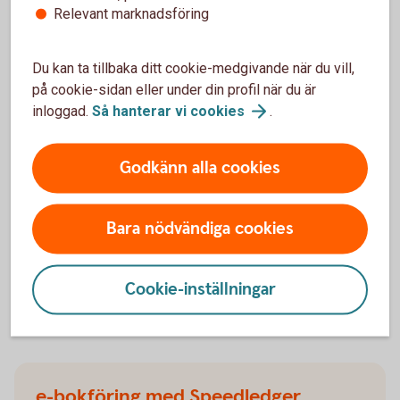
Relevant marknadsföring
Du kan ta tillbaka ditt cookie-medgivande när du vill,
på cookie-sidan eller under din profil när du är
Få hjälp av inkassobolaget Lowell om
inloggad.
Så hanterar vi
cookies
.
ni inte får betalt i tid
Godkänn alla cookies
Som kund hos oss har ert företag ett fördelaktigt
upplägg och pris hos inkassobolaget Lowell, som
har specialkunskap och erfarenhet av att driva in
Bara nödvändiga cookies
skulder på ett professionellt sätt.
Inkasso och
inkassobolag
Cookie-inställningar
e-bokföring med Speedledger