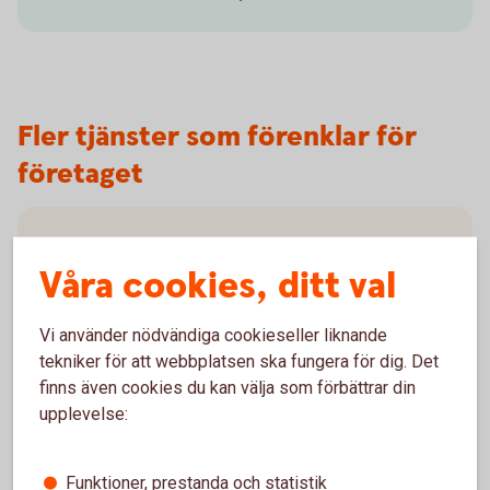
Fler tjänster som förenklar för
företaget
ERP-system – bankintegration med
Våra cookies, ditt val
affärssystem
Vi kan ansluta många affärssystem till oss med
Vi använder nödvändiga cookieseller liknande
bankintegration. Få smidiga betalningar, säker
tekniker för att webbplatsen ska fungera för dig. Det
dataöverföring och automatisk
finns även cookies du kan välja som förbättrar din
bokföring/avstämning med ERP-integration.
upplevelse:
ERP-system - bankintegration med
affärssystem
Funktioner, prestanda och statistik