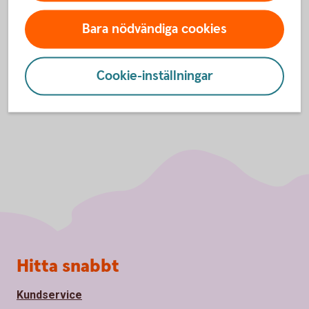
Inställningar för cookies
Bara nödvändiga cookies
Cookie-inställningar
Sidfot
Hitta snabbt
Kundservice