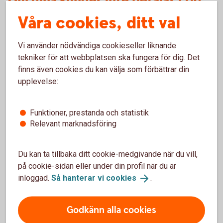
Om dina kunder inte betalar i tid
Våra cookies, ditt val
Inkasso
Vi använder nödvändiga cookieseller liknande
tekniker för att webbplatsen ska fungera för dig. Det
Tjänsten Inkasso innebär att banken agerar ombud
finns även cookies du kan välja som förbättrar din
för ditt företag i inkassoärenden. På så sätt kan du
upplevelse:
undvika kreditförluster utan att störa kundrelationen.
Inkasso
Funktioner, prestanda och statistik
Relevant marknadsföring
Du kan ta tillbaka ditt cookie-medgivande när du vill,
på cookie-sidan eller under din profil när du är
inloggad.
Så hanterar vi
cookies
.
För att se detta innehåll behöver du först
godkänna cookies för Funktioner, prestanda
Godkänn alla cookies
och statistik.