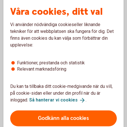
Testmiljön för ISO20022-baserade
Våra cookies, ditt val
filer
Vi använder nödvändiga cookieseller liknande
Validex kan användas av Swedbank och
tekniker för att webbplatsen ska fungera för dig. Det
sparbankernas kunder och tjänsteleverantörer för att
finns även cookies du kan välja som förbättrar din
kontrollera att ISO 20022-meddelanden är korrekt
upplevelse:
implementerade enligt Swedbanks ”ISO 20022
Message Implementation Guidelines" (MIG).
Funktioner, prestanda och statistik
Testmiljön för ISO20022- baserade filer -
Relevant marknadsföring
Validex
Du kan ta tillbaka ditt cookie-medgivande när du vill,
på cookie-sidan eller under din profil när du är
inloggad.
Så hanterar vi
cookies
.
För att se detta innehåll behöver du först
godkänna cookies för Funktioner, prestanda
Godkänn alla cookies
och statistik.