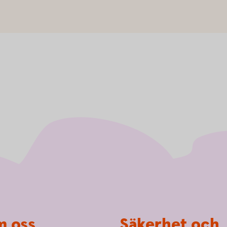
 oss
Säkerhet och