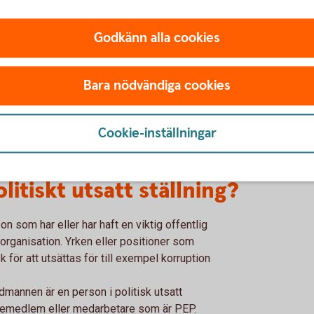
Godkänn alla cookies
direkt kontroll?
Bara nödvändiga cookies
mannen har ett direkt ägande eller kontroll i
nebär att den verkliga huvudmannen utövar
 som i sin tur utövar kontroll över
Cookie-inställningar
litiskt utsatt ställning?
n som har eller har haft en viktig offentlig
l organisation. Yrken eller positioner som
 för att utsättas för till exempel korruption
dmannen är en person i politisk utsatt
ljemedlem eller medarbetare som är PEP.