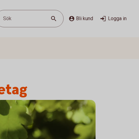
Sök
Bli kund
Logga in
retag