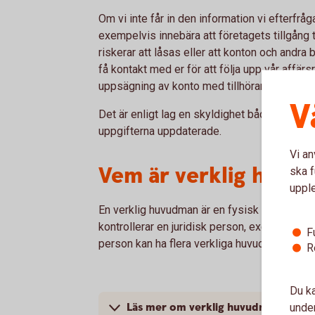
Om vi inte får in den information vi efterfråg
exempelvis innebära att företagets tillgång 
riskerar att låsas eller att konton och andra b
få kontakt med er för att följa upp vår affärs
uppsägning av konto med tillhörande tjänster
V
Det är enligt lag en skyldighet både för oss
uppgifterna uppdaterade.
Vi an
Vem är verklig huvu
ska f
uppl
En verklig huvudman är en fysisk person som y
kontrollerar en juridisk person, exempelvis et
F
person kan ha flera verkliga huvudmän.
R
Du ka
Läs mer om verklig huvudman
under