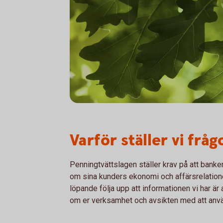
Varför ställer vi frå
Penningtvättslagen ställer krav på att banke
om sina kunders ekonomi och affärsrelation
löpande följa upp att informationen vi har är 
om er verksamhet och avsikten med att anvä