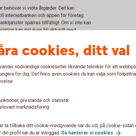
ar behöver vi vidta åtgärder. Det kan
till internetbanken och appen för företag
anktjänster spärras tillfälligt. Om vi inte kan
relation kan det även bli aktuellt med
.
åra cookies, ditt val
 som bank och dig som kund att hålla
vänder nödvändiga cookieseller liknande tekniker för att webbpl
dman?
ungera för dig. Det finns även cookies du kan välja som förbättra
evelse:
tterst, direkt eller indirekt, äger eller
t aktiebolag eller en förening. En juridisk
unktioner, prestanda och statistik
elevant marknadsföring
n ta tillbaka ditt cookie-medgivande när du vill, på cookie-sidan 
 din profil när du är inloggad.
Så hanterar vi
cookies
.