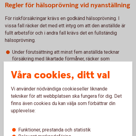
Regler för hälsoprövning vid nyanställning
För riskförsäkringar krävs en godkänd hälsoprövning. I
vissa fall räcker det med ett intyg om att den anställde är
fullt arbetsför och i andra fall krävs det en fullständig
hälsoprövning.
Under förutsättning att minst fem anställda tecknar
försäkring med likartade förmåner, räcker som
hälsoprövning ett intyg om att den försäkrade är fullt
Våra cookies, ditt val
arbetsför.
Om kravet fullt arbetsför inte uppfylls, görs en
individuell hälsoprövning innan vi kan erbjuda försäkring.
Vi använder nödvändiga cookieseller liknande
Om färre än fem anställda tecknar försäkring krävs i
tekniker för att webbplatsen ska fungera för dig. Det
stället alltid individuell hälsoprövning. För
finns även cookies du kan välja som förbättrar din
företagare/näringsidkare görs alltid individuell
upplevelse:
hälsoprövning.
Funktioner, prestanda och statistik