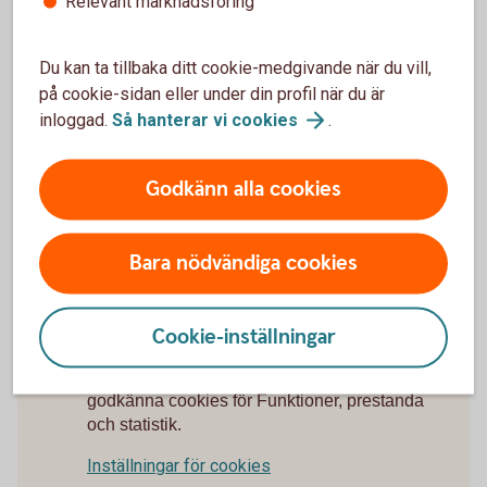
Relevant marknadsföring
Teckningsregler och
hälsoprövning
Du kan ta tillbaka ditt cookie-medgivande när du vill,
på cookie-sidan eller under din profil när du är
För att omfattas av premiebefrielse, sjukförsäkring
inloggad.
Så hanterar vi
cookies
.
eller garanterat efterlevandeskydd måste den
försäkrade klara Swedbank Försäkrings
Godkänn alla cookies
hälsoprövning.
Teckningsregler och
hälsoprövning
Bara nödvändiga cookies
Cookie-inställningar
För att se detta innehåll behöver du först
godkänna cookies för Funktioner, prestanda
och statistik.
Inställningar för cookies