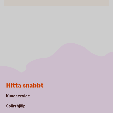
Sidfot
Hitta snabbt
Kundservice
Spärrhjälp