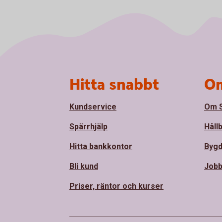
Sidfot
Hitta snabbt
Om
Kundservice
Om S
Spärrhjälp
Håll
Hitta bankkontor
Bygd
Bli kund
Jobb
Priser, räntor och kurser