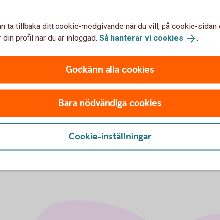
n ta tillbaka ditt cookie-medgivande när du vill, på cookie-sidan 
 din profil när du är inloggad.
Så hanterar vi
cookies
.
Godkänn alla cookies
u först godkänna cookies för Funktioner, prestanda och statistik.
Bara nödvändiga cookies
Cookie-inställningar