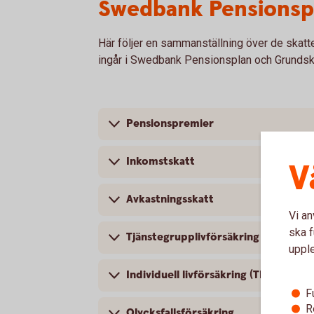
Swedbank Pensionsp
Här följer en sammanställning över de skatt
ingår i Swedbank Pensionsplan och Grundsk
Pensionspremier
Inkomstskatt
V
Avkastningsskatt
Vi an
ska f
Tjänstegrupplivförsäkring – TGL
uppl
Individuell livförsäkring (TNUG)
F
R
Olycksfallsförsäkring