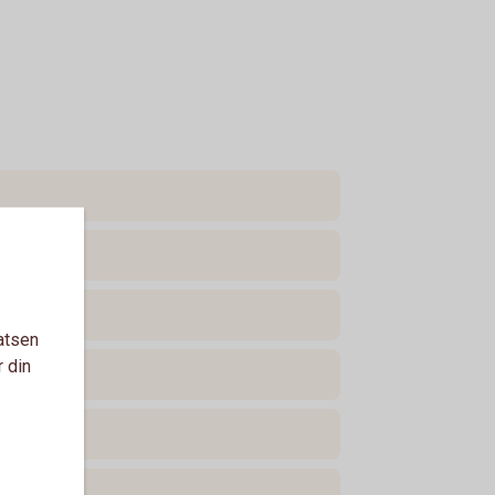
atsen
r din