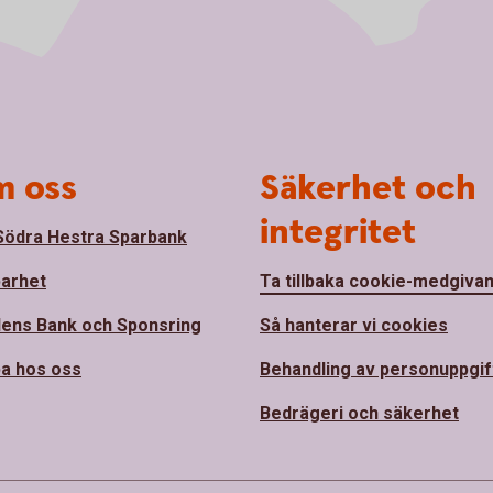
 oss
Säkerhet och
integritet
ödra Hestra Sparbank
barhet
Ta tillbaka cookie-medgiva
ens Bank och Sponsring
Så hanterar vi cookies
a hos oss
Behandling av personuppgif
Bedrägeri och säkerhet