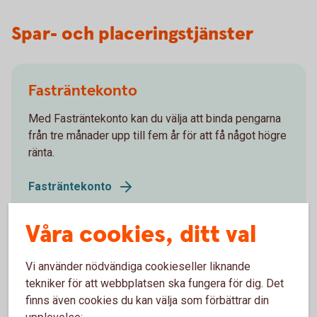
Spar- och placeringstjänster
Fasträntekonto
Med Fasträntekonto kan du välja att binda pengarna
från tre månader upp till fem år för att få något högre
ränta.
Fasträntekonto
Våra cookies, ditt val
Vi använder nödvändiga cookieseller liknande
Placeringskonto Företag
tekniker för att webbplatsen ska fungera för dig. Det
finns även cookies du kan välja som förbättrar din
Fria uttag. Med Placeringskonto Företag skapar du