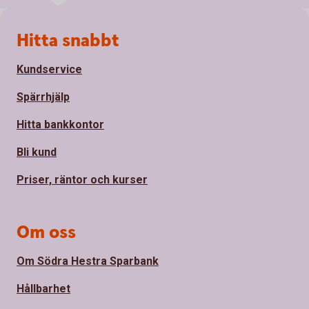
Sidfot
Hitta snabbt
Kundservice
Spärrhjälp
Hitta bankkontor
Bli kund
Priser, räntor och kurser
Om oss
Om Södra Hestra Sparbank
Hållbarhet