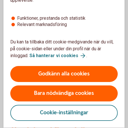
upplevelse:
en ekonomisk buffert för ditt företag, samtidigt som
pengarna alltid finns tillgängliga.
Funktioner, prestanda och statistik
Placeringskonto Företag
Relevant marknadsföring
Du kan ta tillbaka ditt cookie-medgivande när du vill,
på cookie-sidan eller under din profil när du är
inloggad.
Så hanterar vi cookies
.
Skogslikvidkonto eller skogskonto?
Vi förklarar skillnaden.
Godkänn alla cookies
Skogslikvidkonto eller skogskonto? Vi förklarar
Bara nödvändiga cookies
skillnaden
Cookie-inställningar