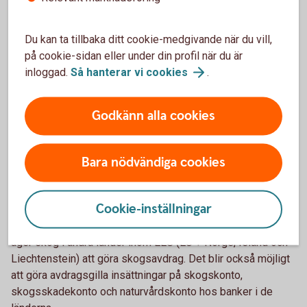
3. Ändrade regler för räntan på
skogskonto och skogsskadekonto
Du kan ta tillbaka ditt cookie-medgivande när du vill,
på cookie-sidan eller under din profil när du är
Tidigare har bankerna årligen dragit 15 procent skatt, så
inloggad.
Så hanterar vi
cookies
.
kallad källskatt, på räntan på skogskonton och
skogsskadekonton. Från och med första april i år ändrades
Godkänn alla cookies
det. Nu beskattas räntan först när näringsidkaren tar ut den
från kontot och tar upp den som intäkt i verksamheten.
Bara nödvändiga cookies
4. Större möjligheter inom ESS-
gemenskapen
Cookie-inställningar
De nya reglerna öppnar möjligheten för skogsägare som
äger skog i andra länder inom EES (EU + Norge, Island och
Liechtenstein) att göra skogsavdrag. Det blir också möjligt
att göra avdragsgilla insättningar på skogskonto,
skogsskadekonto och naturvårdskonto hos banker i de