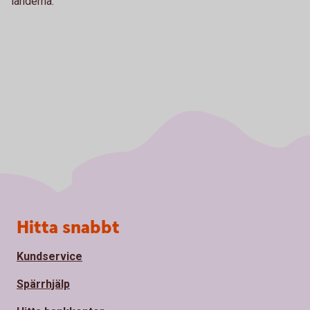
länderna.
Sidfot
Hitta snabbt
Kundservice
Spärrhjälp