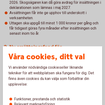
2026. Skogsägaren kan då göra avdrag för insättningen i
deklarationen som lämnas i maj 2027.
Avsättningen får inte ge upphov till underskott i
verksamheten.
Uttagen ska uppgå till minst 1 000 kronor per gång och
får tidigast göras fyra månader efter insättningen och
senast inom tio år.
2. Ny ersättningsfond för
intrångsersättningar
Våra cookies, ditt val
Skogsägare som får intrångsersättningar – till exempel för
Vi använder nödvändiga cookieseller liknande
att förfoganderätten till marken inskränks på obegränsad
tekniker för att webbplatsen ska fungera för dig. Det
tid eller löses in av staten för att bli naturreservat – kan
finns även cookies du kan välja som förbättrar din
med de nya reglerna om en ersättningsfond skjuta upp
upplevelse:
beskattningen, och ett eventuellt förvärv av en
ersättningsfastighet, i tio år. Med tidigare regler var
tidsfristen tre år.
Funktioner, prestanda och statistik
Relevant marknadsföring