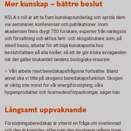
Mer kunskap – bättre beslut
KSLA:s roll är att ta fram kunskapsunderlag och sprida dem
via seminarier, konferenser och publikationer. Inom
akademien finns drygt 730 forskare, experter från näringsliv
och förvaltning och aktiva lant- och skogsbrukare som, på
ideell basis, arbetar för att höja kunskaperna hos
beslutsfattare på alla nivåer, så att de gör kloka avväganden
när det gäller brukandet landets biologiska resurser.
– Vårt arbete med beredskapsfrågorna fortsätter. Bland
annat ska vi titta på skogens beredskapsfunktion. Skogen
är viktig inte minst för vår energiförsörjning, våra
hygienprodukter och livsmedelsförpackningar, säger han.
Långsamt uppvaknande
Försörjningsberedskap är ytterst en fråga om överlevnad
och den är komplex, eftersom den involverar många typer