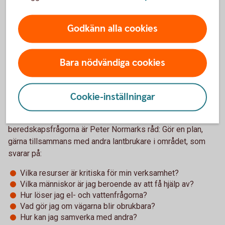
Gör en plan
Godkänn alla cookies
Mycket återstår att göra och att lära, men vi är en bit på väg.
– Vi ligger efter både Finland och Norge, men många
svenska företag har gjort jobbet och har bra planer, inte mist
Bara nödvändiga cookies
inom lantbrukssektorn. Där är man van vid att hantera det
oväntade. Men nu gäller det att vi börjar öva på att
Cookie-inställningar
genomföra planerna också, säger han.
Till de lantbruksföretag som ännu inte har tagit tag i
beredskapsfrågorna är Peter Normarks råd: Gör en plan,
gärna tillsammans med andra lantbrukare i området, som
svarar på:
Vilka resurser är kritiska för min verksamhet?
Vilka människor är jag beroende av att få hjälp av?
Hur löser jag el- och vattenfrågorna?
Vad gör jag om vägarna blir obrukbara?
Hur kan jag samverka med andra?