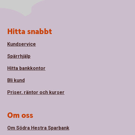
Sidfot
Hitta snabbt
Kundservice
Spärrhjälp
Hitta bankkontor
Bli kund
Priser, räntor och kurser
Om oss
Om Södra Hestra Sparbank