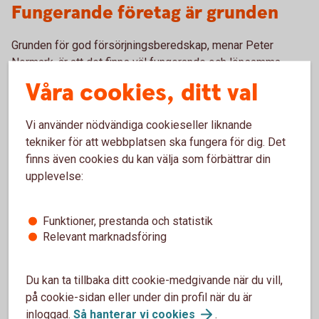
Fungerande företag är grunden
Grunden för god försörjningsberedskap, menar Peter
Normark, är att det finns väl fungerande och lönsamma
livsmedelsföretag i fredstid.
Våra cookies, ditt val
– Vi måste ha företag som kan producera mat och vi
Vi använder nödvändiga cookieseller liknande
behöver få upp volymerna bland annat på kött, ost och
tekniker för att webbplatsen ska fungera för dig. Det
grönsaker. Självförsörjningsgraden för livsmedel som
finns även cookies du kan välja som förbättrar din
helhet ligger i dag runt 50 procent. Vi är bara helt
upplevelse:
självförsörjande på morötter, socker och spannmål.
Inom två till tre år menar han att vi kan ha en rimligt god
Funktioner, prestanda och statistik
beredskap i Sverige.
Relevant marknadsföring
– Att bygga upp spannmålslagren kan ta längre tid. Vi
missade ett gyllene tillfälle i år när skördarna var stora.
Du kan ta tillbaka ditt cookie-medgivande när du vill,
Tyvärr går det mesta av överskottet på export.
på cookie-sidan eller under din profil när du är
inloggad.
Så hanterar vi
cookies
.