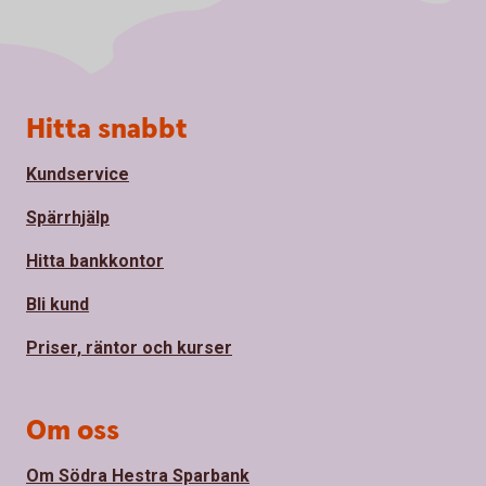
Sidfot
Hitta snabbt
Kundservice
Spärrhjälp
Hitta bankkontor
Bli kund
Priser, räntor och kurser
Om oss
Om Södra Hestra Sparbank