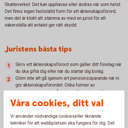
Skatteverket. Det kan upphävas eller ändras när som helst.
Det finns ingen fastställd form för ett äktenskapsförord,
men det är klokt att stämma av med en jurist för att
säkerställa att avtalet ger rätt skydd.
Juristens bästa tips
Skriv ett äktenskapsförord som gäller ditt företag när
du ska gifta dig eller när du startar dig bolag.
Glöm inte att gå igenom ert pensionssparande när ni
gör äktenskapsförordet. Olika former av
pensionssparande påverkas olika vid en skilsmässa.
Finns det fler delägare i bolaget – se till att ni har med
Våra cookies, ditt val
ett krav på äktenskapsförord i ert aktieägaravtal.
Tänk på att äktenskapsförordet kan få konsekvenser
Vi använder nödvändiga cookieseller liknande
för vad som händer när du eller din maka/make dör.
tekniker för att webbplatsen ska fungera för dig. Det
Se till att ni har följderna klara för er.