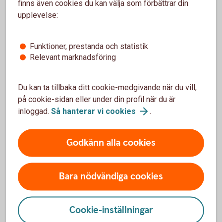
finns även cookies du kan välja som förbättrar din
upplevelse:
Funktioner, prestanda och statistik
Juridisk hjälp när livet förändras
Relevant marknadsföring
Ska du skilja dig och driver företag? Vår
samarbetspartner Företagarens Jurist kan hjälpa till
Du kan ta tillbaka ditt cookie-medgivande när du vill,
– oavsett om du vill få en överblick, skriva juridiska
på cookie-sidan eller under din profil när du är
dokument eller boka rådgivning.
inloggad.
Så hanterar vi
cookies
.
Gör en Livsbesiktning kostnadsfritt – få koll på
vad du behöver
Godkänn alla cookies
Skriv avtal och dokument själv eller med stöd –
få 20 % rabatt
Boka jurist - välj telefon, online eller möte och få
Bara nödvändiga cookies
10 % rabatt
Erbjudandet gäller dig som är kund i Swedbank.
Cookie-inställningar