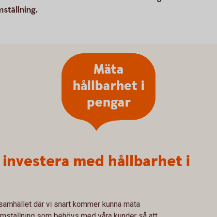
mställning.
Mäta
hållbarhet i
pengar
 investera med hållbarhet i
i samhället där vi snart kommer kunna mäta
n omställning som behövs med våra kunder så att