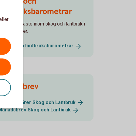
Skogs- och
lantbruksbarometrar
eller
Läs det senaste inom skog och lantbruk i
åra rapporter.
Skogs- och
lantbruksbarometrar
Nyhetsbrev
Bättre Affärer Skog och
Lantbruk
Månadsbrev Skog och
Lantbruk