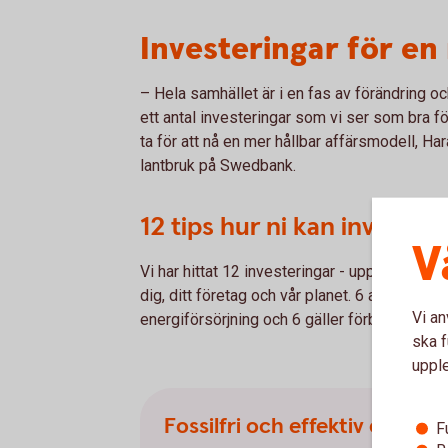
Investeringar för en
– Hela samhället är i en fas av förändring och
ett antal investeringar som vi ser som bra f
ta för att nå en mer hållbar affärsmodell, H
lantbruk på Swedbank.
12 tips hur ni kan invester
V
Vi har hittat 12 investeringar - uppdelade i
dig, ditt företag och vår planet. 6 av invester
Vi an
energiförsörjning och 6 gäller förbättrad resu
ska f
uppl
Fossilfri och effektiv energif
F