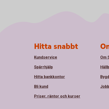
Sidfot
Hitta snabbt
Om
Kundservice
Om S
Spärrhjälp
Håll
Hitta bankkontor
Bygd
Bli kund
Jobb
Priser, räntor och kurser