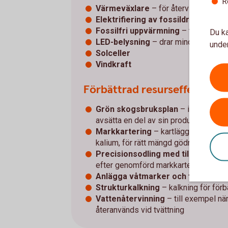
R
Värmeväxlare
– för återvinning av 
Elektrifiering av fossildrivna mas
Fossilfri uppvärmning
– till exempe
Du ka
LED-belysning
– drar mindre ström ä
under
Solceller
Vindkraft
Förbättrad resurseffektivite
Grön skogsbruksplan
– innebär bla
avsätta en del av sin produktiva sko
Markkartering
– kartläggning över o
kalium, för rätt mängd gödning på rätt
Precisionsodling med tillhörande d
efter genomförd markkartering
Anlägga våtmarker och fosforfäll
Strukturkalkning
– kalkning för för
Vattenåtervinning
– till exempel nä
återanvänds vid tvättning