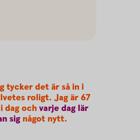
g tycker det är så in i
lvetes roligt. Jag är 67
 i dag och
varje
dag
lär
an
sig
något nytt.