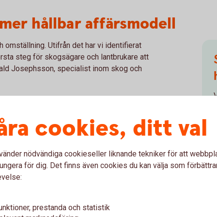
 mer hållbar affärsmodell
 omställning. Utifrån det har vi identifierat
örsta steg för skogsägare och lantbrukare att
arald Josephsson, specialist inom skog och
V
a på ett mer hållbart sätt
h
åra cookies, ditt val
 2 huvudgrupper - som kan vara bra för både
ingarna rör fossilfri och effektiv
vänder nödvändiga cookieseller liknande tekniker för att webbpl
rseffektivitet.
ungera för dig. Det finns även cookies du kan välja som förbättra
evelse:
örsörjning
unktioner, prestanda och statistik