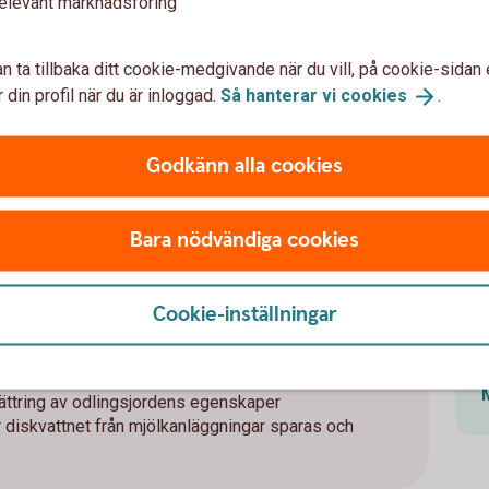
elevant marknadsföring
varmvatten
kiner
l i form av halmpanna
n ta tillbaka ditt cookie-medgivande när du vill, på cookie-sidan 
n ”vanliga” lampor och lysrör
 din profil när du är inloggad.
Så hanterar vi
cookies
.
v
Godkänn alla cookies
t
nd annat att skogsägaren förbinder sig att
Bara nödvändiga cookies
gsmark för naturvård
dlingsjordens innehåll av kväve, fosfor och
 ställe
Cookie-inställningar
igitala lösningar
– effektiviserar odlingen
or
– minskar näringsläckage till sjö och hav
bättring av odlingsjordens egenskaper
r diskvattnet från mjölkanläggningar sparas och