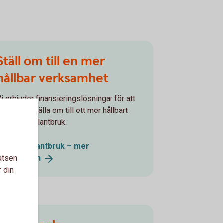
Ställ om till en mer
hållbar verksamhet
i erbjuder finansieringslösningar för att
jälpa dig ställa om till ett mer hållbart
skogs- och lantbruk.
Skog och lantbruk – mer
atsen
information
r din