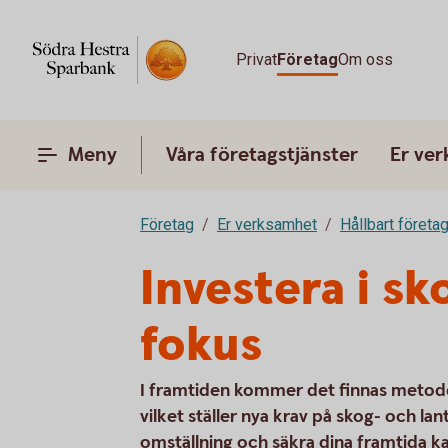
Privat
Företag
Om oss
Meny
Våra företagstjänster
Er ve
Företag
Er verksamhet
Hållbart företa
Investera i s
fokus
I framtiden kommer det finnas metode
vilket ställer nya krav på skog- och lan
omställning och säkra dina framtida kas