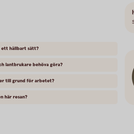
 ett hållbart sätt?
ch lantbrukare behöva göra?
er till grund för arbetet?
n här resan?