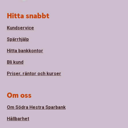
Sidfot
Hitta snabbt
Kundservice
Spärrhjälp
Hitta bankkontor
Bli kund
Priser, räntor och kurser
Om oss
Om Södra Hestra Sparbank
Hållbarhet