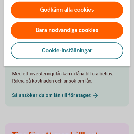
Johanna Fager
Godkänn alla cookies
Chef för Group Sustainability
Bara nödvändiga cookies
Behöver du lån till ditt
Cookie-inställningar
företag?
Med ett investeringslån kan ni låna till era behov.
Räkna på kostnaden och ansök om lån.
Så ansöker du om lån till
företaget