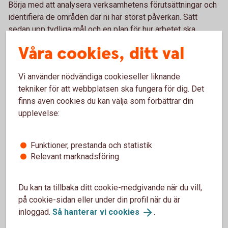
Börja med att analysera verksamhetens förutsättningar och
identifiera de områden där ni har störst påverkan. Sätt
sedan upp tydliga mål och en plan för hur arbetet ska
genomföras och följas upp.
Våra cookies, ditt val
– Det viktigaste är att komma igång. Hållbarhetsarbetet
behöver inte vara perfekt från början. Genom att ta stegvis
Vi använder nödvändiga cookieseller liknande
framåt, följa upp resultaten och utveckla arbetet över tid kan
tekniker för att webbplatsen ska fungera för dig. Det
företag skapa värde både för verksamheten och för
finns även cookies du kan välja som förbättrar din
samhället, avslutar Johanna Fager.
upplevelse:
Funktioner, prestanda och statistik
Relevant marknadsföring
Du kan ta tillbaka ditt cookie-medgivande när du vill,
på cookie-sidan eller under din profil när du är
inloggad.
Så hanterar vi
cookies
.