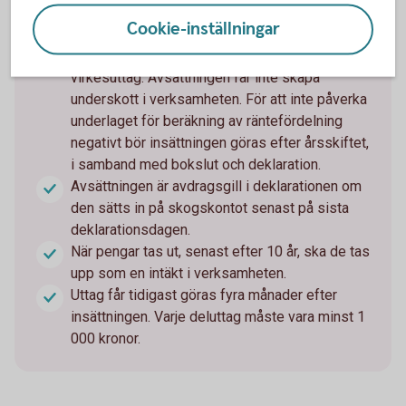
insättningen uppgå till 60 procent av likviderna
Cookie-inställningar
från avverkningsrätter och 40 procent av
leveransvirkeslikviderna och värdet av egna
virkesuttag. Avsättningen får inte skapa
underskott i verksamheten. För att inte påverka
underlaget för beräkning av räntefördelning
negativt bör insättningen göras efter årsskiftet,
i samband med bokslut och deklaration.
Avsättningen är avdragsgill i deklarationen om
den sätts in på skogskontot senast på sista
deklarationsdagen.
När pengar tas ut, senast efter 10 år, ska de tas
upp som en intäkt i verksamheten.
Uttag får tidigast göras fyra månader efter
insättningen. Varje deluttag måste vara minst 1
000 kronor.