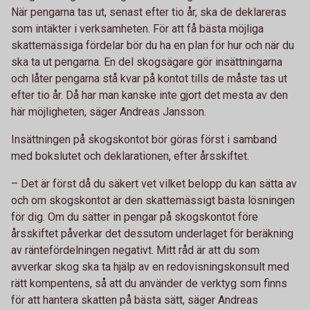
När pengarna tas ut, senast efter tio år, ska de deklareras
som intäkter i verksamheten. För att få bästa möjliga
skattemässiga fördelar bör du ha en plan för hur och när du
ska ta ut pengarna. En del skogsägare gör insättningarna
och låter pengarna stå kvar på kontot tills de måste tas ut
efter tio år. Då har man kanske inte gjort det mesta av den
här möjligheten, säger Andreas Jansson.
Insättningen på skogskontot bör göras först i samband
med bokslutet och deklarationen, efter årsskiftet.
– Det är först då du säkert vet vilket belopp du kan sätta av
och om skogskontot är den skattemässigt bästa lösningen
för dig. Om du sätter in pengar på skogskontot före
årsskiftet påverkar det dessutom underlaget för beräkning
av räntefördelningen negativt. Mitt råd är att du som
avverkar skog ska ta hjälp av en redovisningskonsult med
rätt kompentens, så att du använder de verktyg som finns
för att hantera skatten på bästa sätt, säger Andreas