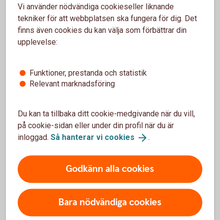
Vi använder nödvändiga cookieseller liknande
Behov av stöd för din skog?
tekniker för att webbplatsen ska fungera för dig. Det
Vill du ha hjälp med din skog och vilket konto som
finns även cookies du kan välja som förbättrar din
passar bäst i din situation? Vi stöttar dig i både små
upplevelse:
och stora frågor.
Funktioner, prestanda och statistik
Kontakta oss inom skog och
lantbruk
Relevant marknadsföring
Du kan ta tillbaka ditt cookie-medgivande när du vill,
på cookie-sidan eller under din profil när du är
inloggad.
Så hanterar vi
cookies
.
Kort om skogskonto
Godkänn alla cookies
För att jämna ut intäkterna från skogen kan du
som driver skogsbruk i enskild
näringsverksamhet sätta in en del av intäkterna
Bara nödvändiga cookies
på ett skogskonto.
Lägsta insättning är 5 000 kr. Maximalt får