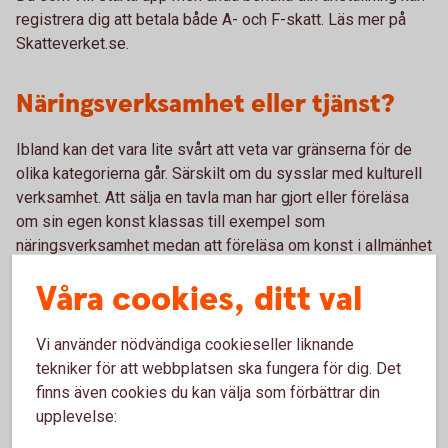
registrera dig att betala både A- och F-skatt. Läs mer på
Skatteverket.se.
Näringsverksamhet eller tjänst?
Ibland kan det vara lite svårt att veta var gränserna för de
olika kategorierna går. Särskilt om du sysslar med kulturell
verksamhet. Att sälja en tavla man har gjort eller föreläsa
om sin egen konst klassas till exempel som
näringsverksamhet medan att föreläsa om konst i allmänhet
räknas som en tjänst och ska beskattas efter det. Är du
Våra cookies, ditt val
osäker kan du alltid fråga Skatteverket.
Vi använder nödvändiga cookieseller liknande
Du som har en försäljning där
1
tekniker för att webbplatsen ska fungera för dig. Det
beskattningsunderlaget inte överstiger 80 000
finns även cookies du kan välja som förbättrar din
kronor under ett beskattningsår omfattas av
upplevelse:
befrielsen för moms. För att du ska kunna bli befriad
får ditt beskattningsunderlag inte heller ha varit mer