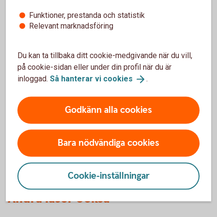
än 80 000 kronor någon gång under de två närmast
Funktioner, prestanda och statistik
föregående åren. Befrielsen är frivillig. (Från
Relevant marknadsföring
Skatteverket)
Tillbaka
Du kan ta tillbaka ditt cookie-medgivande när du vill,
på cookie-sidan eller under din profil när du är
inloggad.
Så hanterar vi
cookies
.
Starta eget företag
Godkänn alla cookies
Ska du köpa eller starta bolag? Här ser du steg för
steg hur du bli företagskund hos oss.
Bara nödvändiga cookies
Så startar du ett företag hos
oss
Cookie-inställningar
Andra läser också