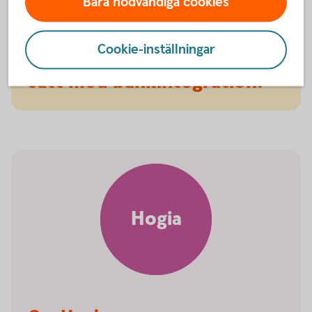
Bara nödvändiga cookies
Hantera er ekonomi på ett
Cookie-inställningar
enkelt,
snabbt
och
säkert
sätt med bankintegration.
Hogia