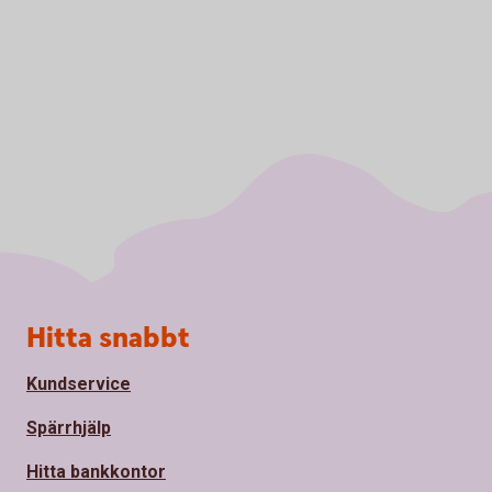
Sidfot
Hitta snabbt
Kundservice
Spärrhjälp
Hitta bankkontor