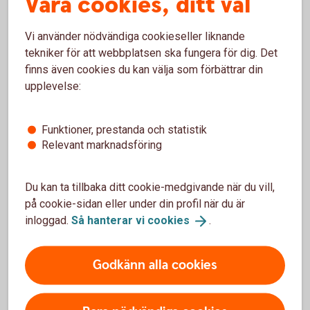
Våra cookies, ditt val
för våra
kunder
Vi använder nödvändiga cookieseller liknande
tekniker för att webbplatsen ska fungera för dig. Det
finns även cookies du kan välja som förbättrar din
Så funkar bankintegrationen
upplevelse:
Ny modern betalinfrastruktur i Sverige
Funktioner, prestanda och statistik
Relevant marknadsföring
Du kan ta tillbaka ditt cookie-medgivande när du vill,
på cookie-sidan eller under din profil när du är
inloggad.
Så hanterar vi
cookies
.
Godkänn alla cookies