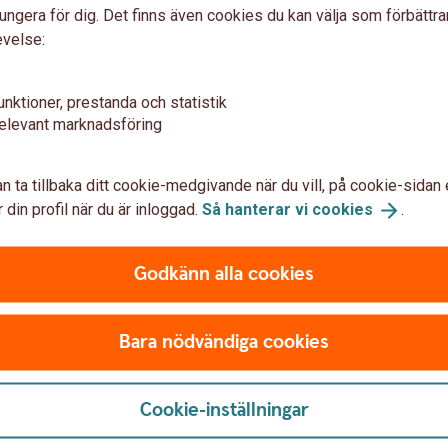
läggstjänst till e-bokföring. När du fakturerar förs
ungera för dig. Det finns även cookies du kan välja som förbättra
u får betalt av dina kunder prickas inbetalningen av i
evelse:
unktioner, prestanda och statistik
elevant marknadsföring
n ta tillbaka ditt cookie-medgivande när du vill, på cookie-sidan 
 din profil när du är inloggad.
Så hanterar vi
cookies
.
Godkänn alla cookies
Bara nödvändiga cookies
Cookie-inställningar
u först godkänna cookies för Funktioner, prestanda och statistik.