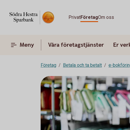
Privat
Företag
Om oss
Meny
Våra företagstjänster
Er ve
Företag
Betala och ta betalt
e-bokföri