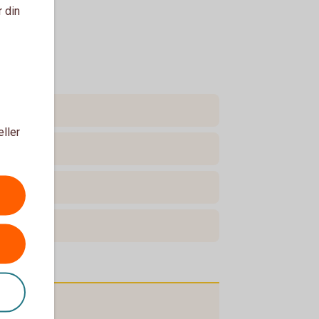
r din
eller