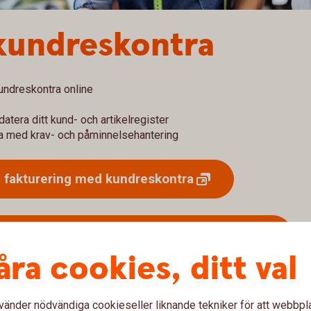
 kundreskontra
undreskontra online
atera ditt kund- och artikelregister
ta med krav- och påminnelsehantering
g fakturering med
kundreskontra
ering med kundreskontra, ring 0771-33 44 33
åra cookies, ditt val
vänder nödvändiga cookieseller liknande tekniker för att webbpl