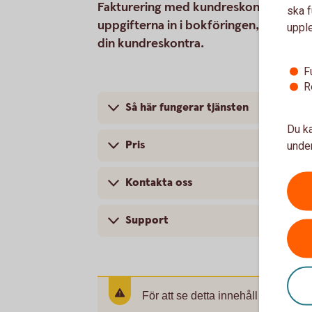
Fakturering med kundreskontra är en til
ska f
uppgifterna in i bokföringen, och när d
uppl
din kundreskontra.
F
R
Så här fungerar tjänsten
Du ka
Pris
under
Kontakta oss
Support
För att se detta innehåll behöver d