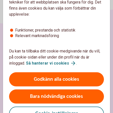
tekniker för att webbplatsen ska fungera för dig. Det
finns även cookies du kan välja som förbättrar din
upplevelse:
Funktioner, prestanda och statistik
Relevant marknadsföring
Sidfot
Hitta snabbt
Du kan ta tillbaka ditt cookie-medgivande när du vill,
Kundservice
på cookie-sidan eller under din profil när du är
inloggad.
Så hanterar vi
cookies
.
Spärrhjälp
Hitta bankkontor
Godkänn alla cookies
Bli kund
Priser, räntor och kurser
Bara nödvändiga cookies