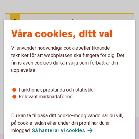
För att se detta innehåll behöver du först
godkänna cookies för Funktioner, prestanda
Våra cookies, ditt val
och statistik.
Inställningar för cookies
Vi använder nödvändiga cookieseller liknande
tekniker för att webbplatsen ska fungera för dig. Det
finns även cookies du kan välja som förbättrar din
upplevelse:
Funktioner, prestanda och statistik
Relevant marknadsföring
Du kan ta tillbaka ditt cookie-medgivande när du vill,
på cookie-sidan eller under din profil när du är
inloggad.
Så hanterar vi
cookies
.