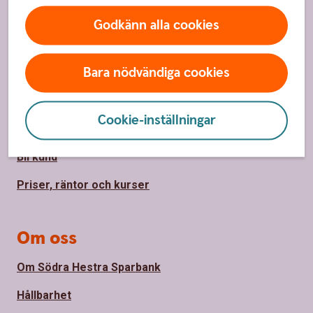
Godkänn alla cookies
Sidfot
Hitta snabbt
Bara nödvändiga cookies
Kundservice
Spärrhjälp
Cookie-inställningar
Hitta bankkontor
Bli kund
Priser, räntor och kurser
Om oss
Om Södra Hestra Sparbank
Hållbarhet