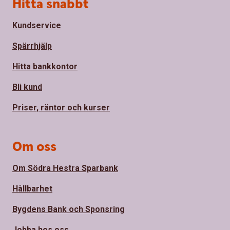
Sidfot
Hitta snabbt
Kundservice
Spärrhjälp
Hitta bankkontor
Bli kund
Priser, räntor och kurser
Om oss
Om Södra Hestra Sparbank
Hållbarhet
Bygdens Bank och Sponsring
Jobba hos oss