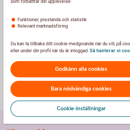
som förbättrar din upplevelse:
För att se detta innehåll behöver du först godkänna 
Funktioner, prestanda och statistik.
Funktioner, prestanda och statistik
Relevant marknadsföring
Inställningar för cookies
Du kan ta tillbaka ditt cookie-medgivande när du vill, på co
eller under din profil när du är inloggad.
Så hanterar vi
coo
Godkänn alla cookies
Bara nödvändiga cookies
Cookie-inställningar