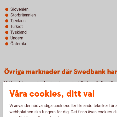
Slovenien
Storbritannien
Tjeckien
Turkiet
Tyskland
Ungern
Österrike
Övriga marknader där Swedbank har
Vid handel i vissa länder är riskerna särskilt stora. Detta gälle
Emerging Markets eller utvecklingsländer. För att skydda dig
Våra cookies, ditt val
risker erbjuder vi fördjupad kompetens inom området och kan 
även erbjuda riskavtäckning.
Vi använder nödvändiga cookieseller liknande tekniker för a
webbplatsen ska fungera för dig. Det finns även cookies du