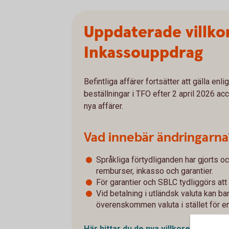
Uppdaterade villko
Inkassouppdrag
Befintliga affärer fortsätter att gälla enl
beställningar i TFO efter 2 april 2026 acc
nya affärer.
Vad innebär ändringarna
Språkliga förtydliganden har gjorts oc
remburser, inkasso och garantier.
För garantier och SBLC tydliggörs att 
Vid betalning i utländsk valuta kan ba
överenskommen valuta i stället för e
Här hittar du de nya
villkoren