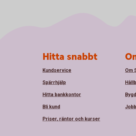
Sidfot
Hitta snabbt
Om
Kundservice
Om S
Spärrhjälp
Håll
Hitta bankkontor
Bygd
Bli kund
Jobb
Priser, räntor och kurser