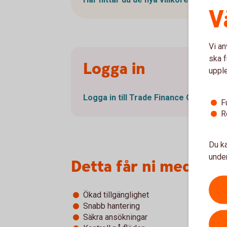
V
Vi an
ska f
Logga in
uppl
Logga in till Trade Finance
Online
F
R
Du ka
under
Detta får ni med Tra
Ökad tillgänglighet
Snabb hantering
Säkra ansökningar