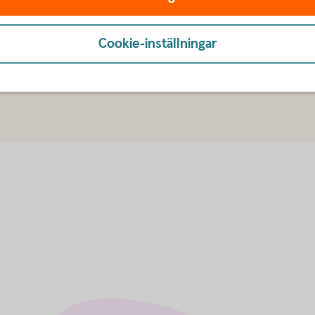
Cookie-inställningar
u först godkänna cookies för Funktioner, prestanda och statistik.