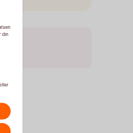
atsen
r din
eller