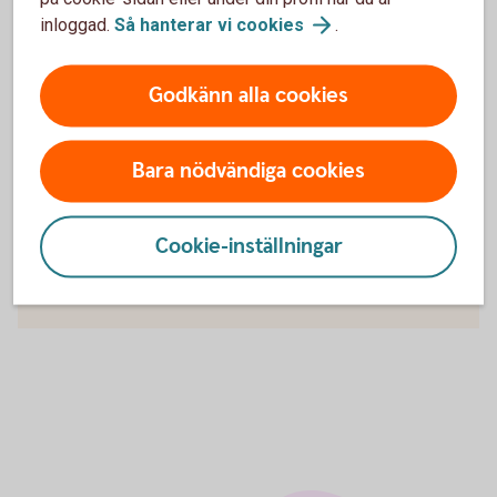
min valutakoncern?
inloggad.
Så hanterar vi
cookies
.
Hur skapar jag en intern kontogrupp?
Godkänn alla cookies
Bara nödvändiga cookies
För att se detta innehåll behöver du först
godkänna cookies för Funktioner, prestanda
och statistik.
Cookie-inställningar
Inställningar för cookies