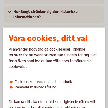
Hur långt sträcker sig den historiska
informationen?
Var kan jag ta del av mer information om
tjänsten?
Våra cookies, ditt val
Vart vänder jag mig vid frågor om
Vi använder nödvändiga cookieseller liknande
Likviditetsöversikten?
tekniker för att webbplatsen ska fungera för dig. Det
finns även cookies du kan välja som förbättrar din
upplevelse:
För dig med valutakoncernkonto
Funktioner, prestanda och statistik
Relevant marknadsföring
Hur ser jag och sorterar min valutakoncern?
Du kan ta tillbaka ditt cookie-medgivande när du vill,
Hur ser jag likviditeten för alla mina konton och
på cookie-sidan eller under din profil när du är