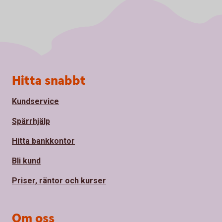
Sidfot
Hitta snabbt
Kundservice
Spärrhjälp
Hitta bankkontor
Bli kund
Priser, räntor och kurser
Om oss